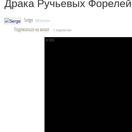
Драка Ручьевых Форелей
Serge
· 1087 роликов
Подписаться на канал
· 1 подписчик
# 303