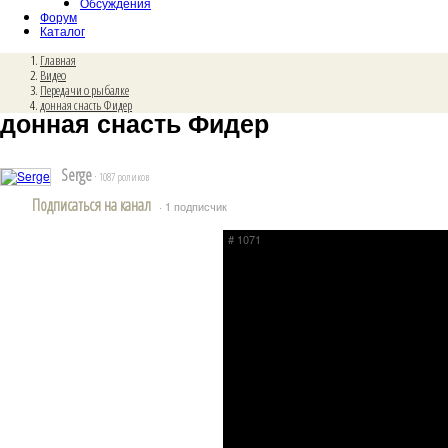
Обсуждения
Форум
Каталог
Главная
Видео
Передачи о рыбалке
донная снасть Фидер
донная снасть Фидер
Serge
· 1087 роликов
Подписаться на канал
· 1 подписчик
# 1071