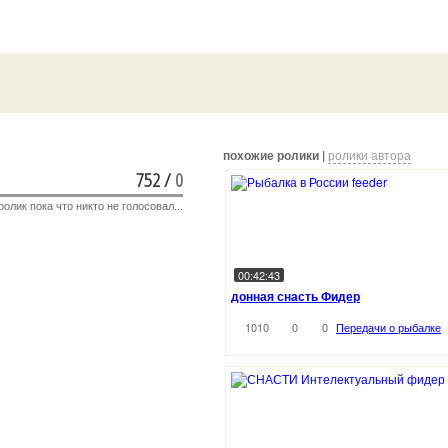
похожие ролики |
ролики автора
752
/
0
ролик пока что никто не голосовал...
00:42:43
донная снасть Фидер
1010
0
0
Передачи о рыбалке