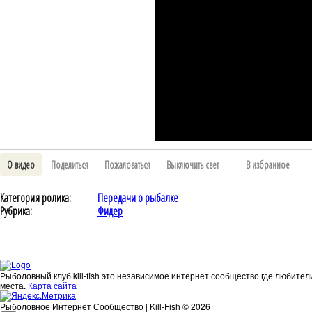
О видео
Поделиться
Пожаловаться
Выключить свет
В избранное
Категория ролика:
Передачи о рыбалке
Рубрика:
Фидер
Рыболовный клуб kill-fish это независимое интернет сообщество где любител
места.
Карта сайта
Рыболовное Интернет Сообщество | Kill-Fish © 2026