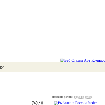
лог
похожие ролики |
ролики автора
749
/
0