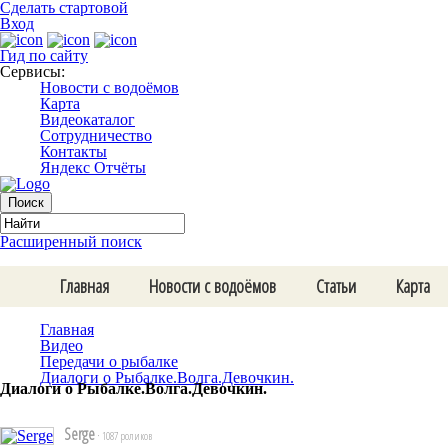
Сделать стартовой
Вход
Гид по сайту
Сервисы:
Новости с водоёмов
Карта
Видеокаталог
Сотрудничество
Контакты
Яндекс Отчёты
Расширенный поиск
Главная
Новости с водоёмов
Статьи
Карта
Главная
Видео
Передачи о рыбалке
Диалоги о Рыбалке.Волга.Девочкин.
Диалоги о Рыбалке.Волга.Девочкин.
Serge
· 1087 роликов