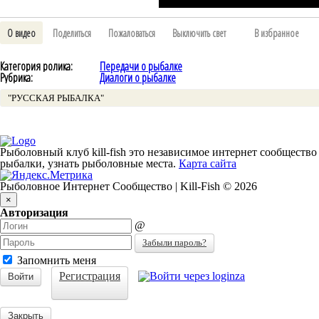
О видео
Поделиться
Пожаловаться
Выключить свет
В избранное
Категория ролика:
Передачи о рыбалке
Рубрика:
Диалоги о рыбалке
"РУССКАЯ РЫБАЛКА"
Рыболовный клуб kill-fish это независимое интернет сообщество
рыбалки, узнать рыболовные места.
Карта сайта
Рыболовное Интернет Сообщество | Kill-Fish © 2026
×
Авторизация
@
Забыли пароль?
Запомнить меня
Регистрация
Войти
Закрыть