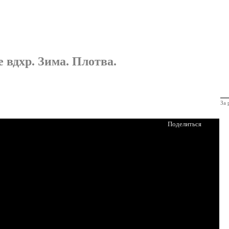
 вдхр. Зима. Плотва.
За 
Поделиться