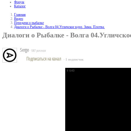
Форум
Каталог
Главная
Видео
Передачи о рыбалке
Диалоги о Рыбалке - Волга 04.Угличское вдхр. Зима. Плотва.
Диалоги о Рыбалке - Волга 04.Угличское
Serge
· 1087 роликов
Подписаться на канал
· 1 подписчик
# 640