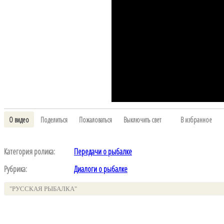
О видео
Поделиться
Пожаловаться
Выключить свет
В избранное
Категория ролика:
Передачи о рыбалке
Рубрика:
Диалоги о рыбалке
"РУССКАЯ РЫБАЛКА"