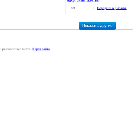
вдхр. Зима. Плотва.
991
0
0
Передачи о рыбалке
ть рыболовные места.
Карта сайта