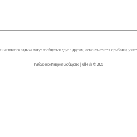
и и активного отдыха могут пообщаться друг с другом, оставить отчеты с рыбалки, узна
Рыболовное Интернет Сообщество | Kill-Fish © 2026