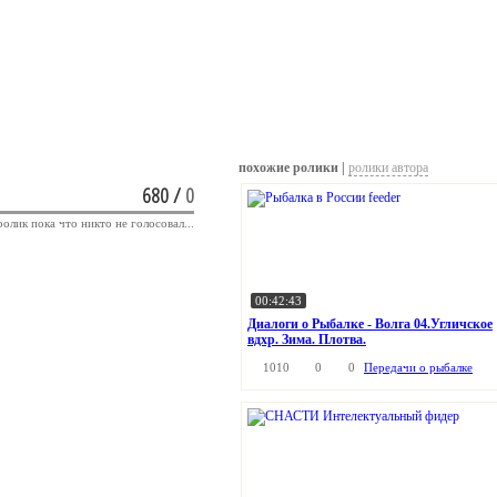
похожие ролики |
ролики автора
680
/
0
ролик пока что никто не голосовал...
00:42:43
Диалоги о Рыбалке - Волга 04.Угличское
вдхр. Зима. Плотва.
1010
0
0
Передачи о рыбалке