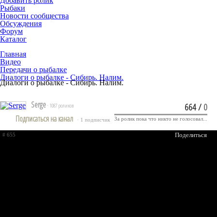
Добавить ролик
Рыбаки
Новости сообщества
Обсуждения
Форум
Каталог
Главная
Видео
Передачи о рыбалке
Диалоги о рыбалке - Сибирь. Налим.
Диалоги о рыбалке - Сибирь. Налим.
Serge
664
/
0
· 1087 роликов
Подписаться на канал
За ролик пока что никто не голосовал...
· 1 подписчик
Поделиться
# 655