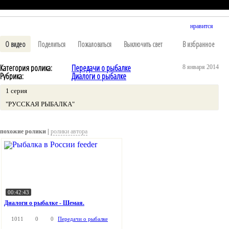
нравится
О видео
Поделиться
Пожаловаться
Выключить свет
В избранное
Категория ролика:
Передачи о рыбалке
8 января 2014
Рубрика:
Диалоги о рыбалке
1 серия
"РУССКАЯ РЫБАЛКА"
похожие ролики |
ролики автора
00:42:43
Диалоги о рыбалке - Шемая.
1011
0
0
Передачи о рыбалке