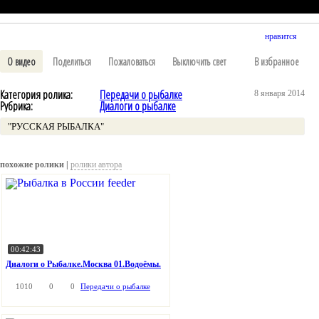
нравится
О видео
Поделиться
Пожаловаться
Выключить свет
В избранное
Категория ролика:
Передачи о рыбалке
8 января 2014
Рубрика:
Диалоги о рыбалке
"РУССКАЯ РЫБАЛКА"
похожие ролики |
ролики автора
00:42:43
Диалоги о Рыбалке.Москва 01.Водоёмы.
1010
0
0
Передачи о рыбалке