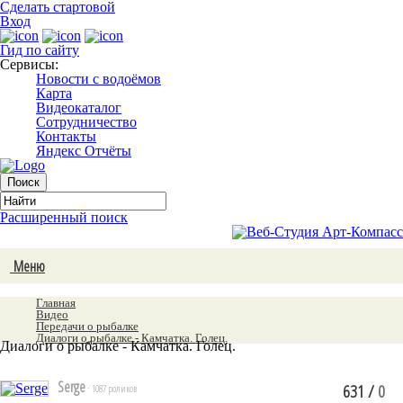
Сделать стартовой
Вход
Гид по сайту
Сервисы:
Новости с водоёмов
Карта
Видеокаталог
Сотрудничество
Контакты
Яндекс Отчёты
Расширенный поиск
Меню
Главная
Видео
Передачи о рыбалке
Диалоги о рыбалке - Камчатка. Голец.
Диалоги о рыбалке - Камчатка. Голец.
Serge
631
/
0
· 1087 роликов