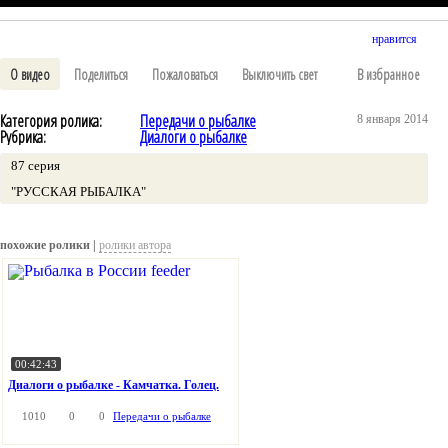
нравится
О видео
Поделиться
Пожаловаться
Выключить свет
В избранное
Категория ролика:
Передачи о рыбалке
8 января 2014
Рубрика:
Диалоги о рыбалке
87 серия
"РУССКАЯ РЫБАЛКА"
похожие ролики |
ролики автора
00:42:43
Диалоги о рыбалке - Камчатка. Голец.
1010
0
0
Передачи о рыбалке