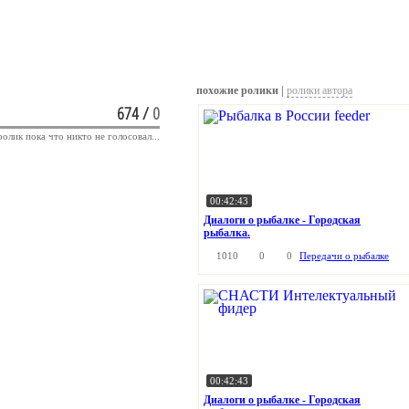
похожие ролики |
ролики автора
674
/
0
ролик пока что никто не голосовал...
00:42:43
Диалоги о рыбалке - Городская
рыбалка.
1010
0
0
Передачи о рыбалке
00:42:43
Диалоги о рыбалке - Городская