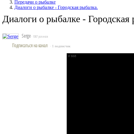
Передачи о рыбалке
Диалоги о рыбалке - Городская рыбалка.
Диалоги о рыбалке - Городская 
Serge
· 1087 роликов
Подписаться на канал
· 1 подписчик
# 668