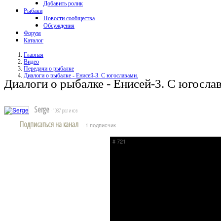
Добавить ролик
Рыбаки
Новости сообщества
Обсуждения
Форум
Каталог
Главная
Видео
Передачи о рыбалке
Диалоги о рыбалке - Енисей-3. С югославами.
Диалоги о рыбалке - Енисей-3. С югосла
Serge
· 1087 роликов
Подписаться на канал
· 1 подписчик
# 721