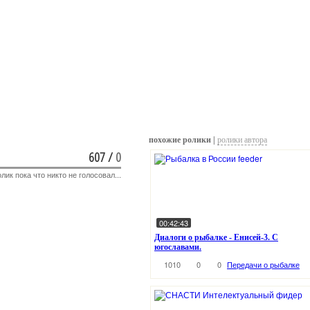
похожие ролики |
ролики автора
607
/
0
лик пока что никто не голосовал...
00:42:43
Диалоги о рыбалке - Енисей-3. С
югославами.
1010
0
0
Передачи о рыбалке