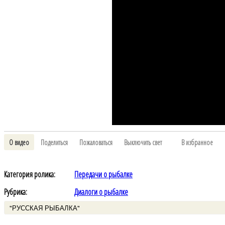
О видео
Поделиться
Пожаловаться
Выключить свет
В избранное
Категория ролика:
Передачи о рыбалке
Рубрика:
Диалоги о рыбалке
"РУССКАЯ РЫБАЛКА"