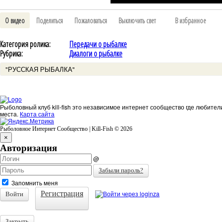
О видео
Поделиться
Пожаловаться
Выключить свет
В избранное
Категория ролика:
Передачи о рыбалке
Рубрика:
Диалоги о рыбалке
"РУССКАЯ РЫБАЛКА"
Рыболовный клуб kill-fish это независимое интернет сообщество где любител
места.
Карта сайта
Рыболовное Интернет Сообщество | Kill-Fish © 2026
×
Авторизация
@
Забыли пароль?
Запомнить меня
Регистрация
Войти
Закрыть