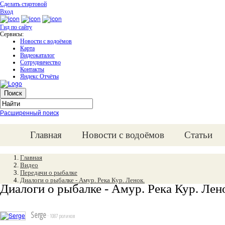
Сделать стартовой
Вход
Гид по сайту
Сервисы:
Новости с водоёмов
Карта
Видеокаталог
Сотрудничество
Контакты
Яндекс Отчёты
Расширенный поиск
Главная
Новости с водоёмов
Статьи
Главная
Видео
Передачи о рыбалке
Диалоги о рыбалке - Амур. Река Кур. Ленок.
Диалоги о рыбалке - Амур. Река Кур. Лен
Serge
· 1087 роликов