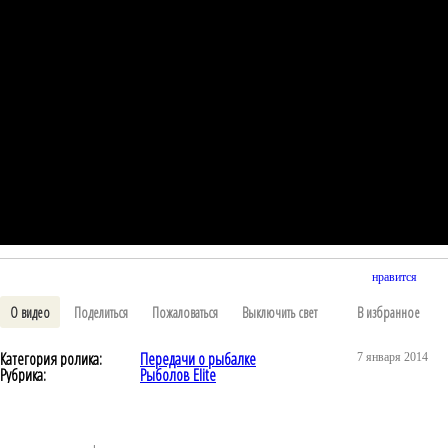
нравится
О видео
Поделиться
Пожаловаться
Выключить свет
В избранное
Категория ролика:
Передачи о рыбалке
7 января 2014
Рубрика:
Рыболов Elite