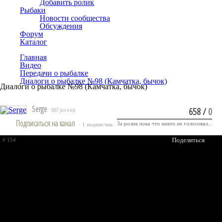
Добавить ролик
Рыбаки
Новости сообщества
Обсуждения
Форум
Каталог
Главная
Видео
Передачи о рыбалке
Диалоги о рыбалке №98 (Камчатка, бычок)
Диалоги о рыбалке №98 (Камчатка, бычок)
Serge
658
/
0
· 1087 роликов
Подписаться на канал
За ролик пока что никто не голосовал...
· 1 подписчик
Поделиться
# 154