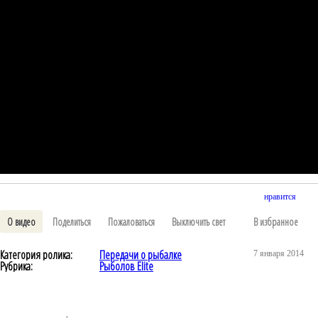
нравится
О видео
Поделиться
Пожаловаться
Выключить свет
В избранное
Категория ролика:
Передачи о рыбалке
7 января 2014
Рубрика:
Рыболов Elite