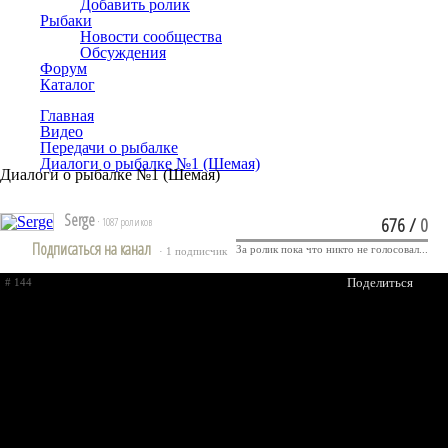
Добавить ролик
Рыбаки
Новости сообщества
Обсуждения
Форум
Каталог
Главная
Видео
Передачи о рыбалке
Диалоги о рыбалке №1 (Шемая)
Диалоги о рыбалке №1 (Шемая)
Serge
676
/
0
· 1087 роликов
Подписаться на канал
За ролик пока что никто не голосовал...
· 1 подписчик
Поделиться
# 144