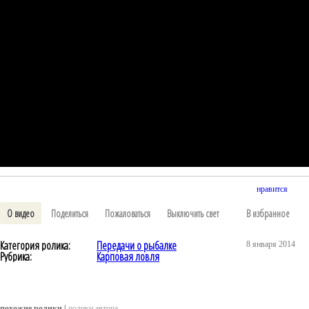
нравится
О видео
Поделиться
Пожаловаться
Выключить свет
В избранное
Категория ролика:
Передачи о рыбалке
8 января 2014
Рубрика:
Карповая ловля
похожие ролики |
ролики автора