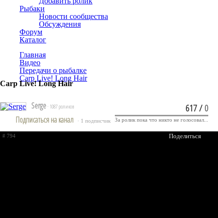
Добавить ролик
Рыбаки
Новости сообщества
Обсуждения
Форум
Каталог
Главная
Видео
Передачи о рыбалке
Carp Live! Long Hair
Carp Live! Long Hair
Serge
617
/
0
· 1087 роликов
Подписаться на канал
За ролик пока что никто не голосовал...
· 1 подписчик
Поделиться
# 794