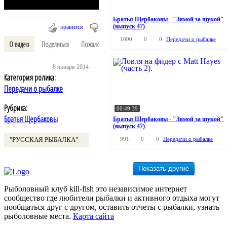
Братья Щербаковы - "Зимой за щукой"
(выпуск 47)
нравится
1090
0
0
Передачи о рыбалке
О видео
Поделиться
Пожаловаться
Выключить свет
В избранное
8 января 2014
Категория ролика:
Передачи о рыбалке
Рубрика:
00:49:39
Братья Щербаковы
Братья Щербаковы - "Зимой за щукой"
(выпуск 47)
"РУССКАЯ РЫБАЛКА"
991
0
0
Передачи о рыбалке
Рыболовный клуб kill-fish это независимое интернет
сообщество где любители рыбалки и активного отдыха могут
пообщаться друг с другом, оставить отчеты с рыбалки, узнать
рыболовные места.
Карта сайта