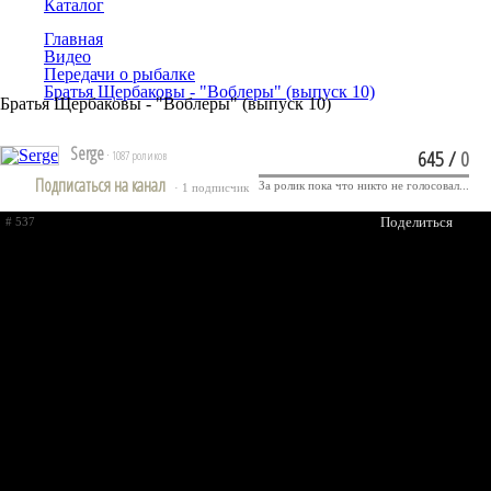
Каталог
Главная
Видео
Передачи о рыбалке
Братья Щербаковы - "Воблеры" (выпуск 10)
Братья Щербаковы - "Воблеры" (выпуск 10)
Serge
645
/
0
· 1087 роликов
Подписаться на канал
За ролик пока что никто не голосовал...
· 1 подписчик
Поделиться
# 537