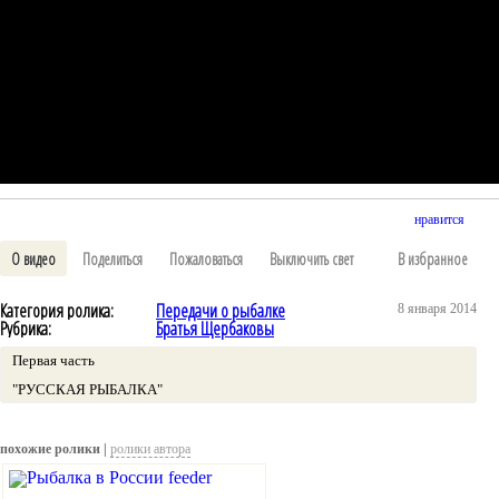
нравится
О видео
Поделиться
Пожаловаться
Выключить свет
В избранное
Категория ролика:
Передачи о рыбалке
8 января 2014
Рубрика:
Братья Щербаковы
Первая часть
"РУССКАЯ РЫБАЛКА"
похожие ролики |
ролики автора