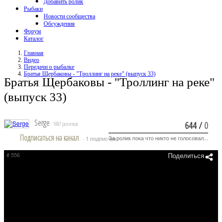
Добавить ролик
Рыбаки
Новости сообщества
Обсуждения
Форум
Каталог
Главная
Видео
Передачи о рыбалке
Братья Щербаковы - "Троллинг на реке" (выпуск 33)
Братья Щербаковы - "Троллинг на реке"
(выпуск 33)
Serge
644
/
0
· 1087 роликов
Подписаться на канал
За ролик пока что никто не голосовал...
· 1 подписчик
# 556
Поделиться