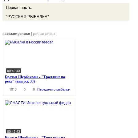
Первая часть.
"РУССКАЯ РЫБАЛКА"
похожие ролики |
ролики автора
00:42:43
Братья Щербаковы - "Троллинг на
реке" (выпуск 33)
1013
0
0
Передачи о рыбалке
00:42:43
Братья Щербаковы - "Троллинг на