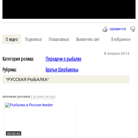
нравится
О видео
Поделиться
Пожаловаться
Выключить свет
В избранное
8 января 2014
Категория ролика:
Передачи о рыбалке
Рубрика:
Братья Щербаковы
"РУССКАЯ РЫБАЛКА"
похожие ролики |
ролики автора
00:42:43