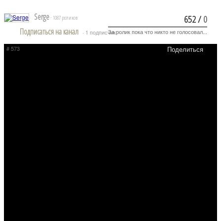
Serge
652
/
0
· 1087 роликов
Подписаться на канал
За ролик пока что никто не голосовал...
· 1 подписчик
# 573
Поделиться