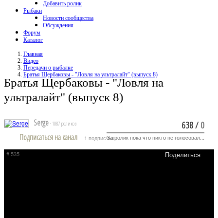
Добавить ролик
Рыбаки
Новости сообщества
Обсуждения
Форум
Каталог
Главная
Видео
Передачи о рыбалке
Братья Щербаковы - "Ловля на ультралайт" (выпуск 8)
Братья Щербаковы - "Ловля на
ультралайт" (выпуск 8)
Serge
638
/
0
· 1087 роликов
Подписаться на канал
За ролик пока что никто не голосовал...
· 1 подписчик
# 535
Поделиться