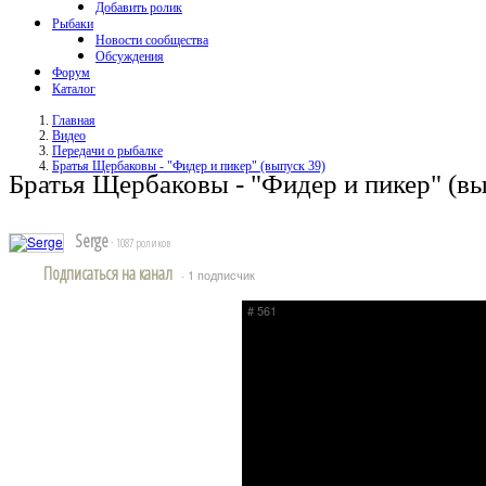
Добавить ролик
Рыбаки
Новости сообщества
Обсуждения
Форум
Каталог
Главная
Видео
Передачи о рыбалке
Братья Щербаковы - "Фидер и пикер" (выпуск 39)
Братья Щербаковы - "Фидер и пикер" (вы
Serge
· 1087 роликов
Подписаться на канал
· 1 подписчик
# 561