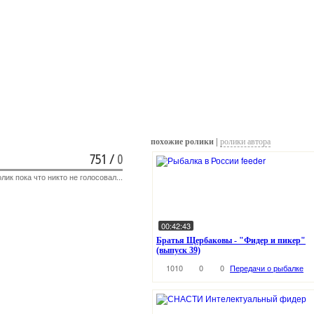
похожие ролики |
ролики автора
751
/
0
лик пока что никто не голосовал...
00:42:43
Братья Щербаковы - "Фидер и пикер"
(выпуск 39)
1010
0
0
Передачи о рыбалке