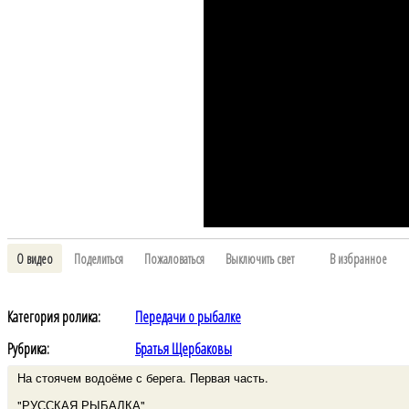
О видео
Поделиться
Пожаловаться
Выключить свет
В избранное
Категория ролика:
Передачи о рыбалке
Рубрика:
Братья Щербаковы
На стоячем водоёме с берега. Первая часть.
"РУССКАЯ РЫБАЛКА"