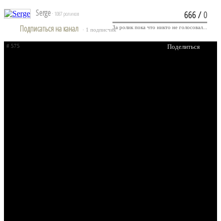
Serge
666
/
0
· 1087 роликов
Подписаться на канал
За ролик пока что никто не голосовал...
· 1 подписчик
# 575
Поделиться