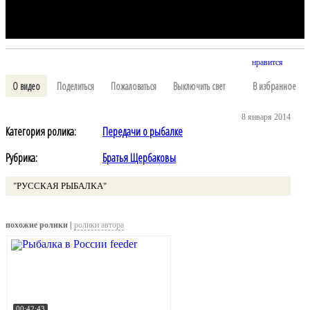
нравится
О видео
Поделиться
Пожаловаться
Выключить свет
В избранное
8 января 2014
Категория ролика:
Передачи о рыбалке
Рубрика:
Братья Щербаковы
"РУССКАЯ РЫБАЛКА"
похожие ролики |
ролики автора
00:42:43