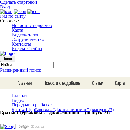
Сделать стартовой
Вход
Гид по сайту
Сервисы:
Новости с водоёмов
Карта
Видеокаталог
Сотрудничество
Контакты
Яндекс Отчёты
Расширенный поиск
Главная
Новости с водоёмов
Статьи
Карта
Главная
Видео
Передачи о рыбалке
Братья Щербаковы - "Джиг-спиннинг" (выпуск 23)
Братья Щербаковы - "Джиг-спиннинг" (выпуск 23)
Serge
· 1087 роликов