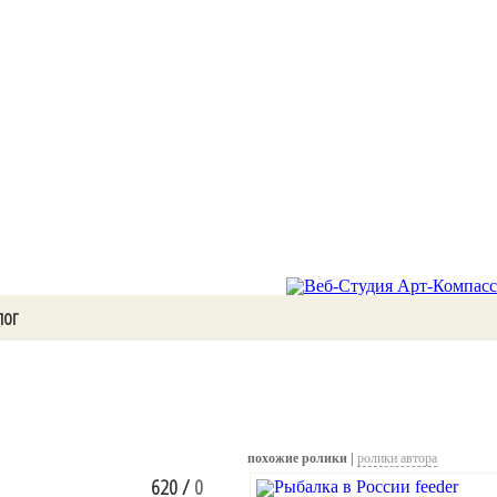
лог
похожие ролики |
ролики автора
620
/
0