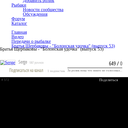
Добавить ролик
Рыбаки
Новости сообщества
Обсуждения
Форум
Каталог
Главная
Видео
Передачи о рыбалке
Братья Щербаковы - "Болонская удочка" (выпуск 53)
Братья Щербаковы - "Болонская удочка" (выпуск 53)
Serge
649
/
0
· 1087 роликов
Подписаться на канал
За ролик пока что никто не голосовал...
· 1 подписчик
Поделиться
# 572