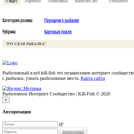
О видео
Поделиться
Пожаловаться
Выключить свет
В избранное
Категория ролика:
Передачи о рыбалке
Рубрика:
Карповая ловля
"РУССКАЯ РЫБАЛКА"
Рыболовный клуб kill-fish это независимое интернет сообщест
с рыбалки, узнать рыболовные места.
Карта сайта
Рыболовное Интернет Сообщество | Kill-Fish © 2026
×
Авторизация
@
Забыли пароль?