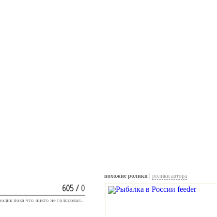
похожие ролики |
ролики автора
605
/
0
ролик пока что никто не голосовал...