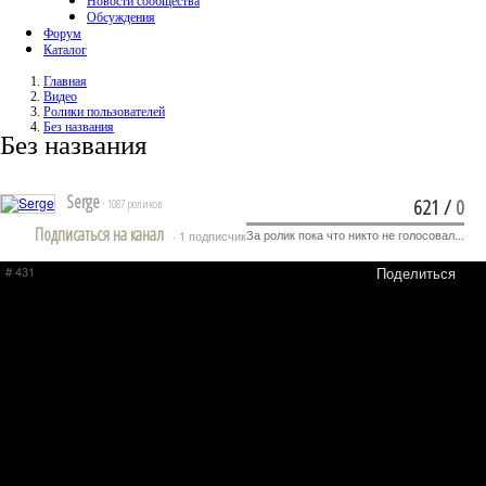
Новости сообщества
Обсуждения
Форум
Каталог
Главная
Видео
Ролики пользователей
Без названия
Без названия
Serge
621
/
0
· 1087 роликов
Подписаться на канал
За ролик пока что никто не голосовал...
· 1 подписчик
# 431
Поделиться