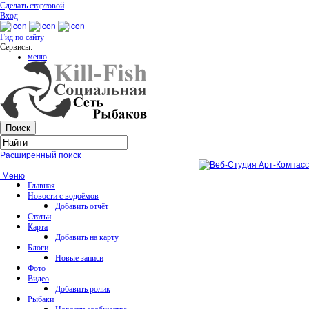
Сделать стартовой
Вход
Гид по сайту
Сервисы:
меню
Расширенный поиск
Меню
Главная
Новости с водоёмов
Добавить отчёт
Статьи
Карта
Добавить на карту
Блоги
Новые записи
Фото
Видео
Добавить ролик
Рыбаки