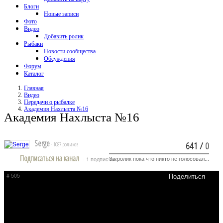
Блоги
Новые записи
Фото
Видео
Добавить ролик
Рыбаки
Новости сообщества
Обсуждения
Форум
Каталог
Главная
Видео
Передачи о рыбалке
Академия Нахлыста №16
Академия Нахлыста №16
Serge
641
/
0
· 1087 роликов
Подписаться на канал
За ролик пока что никто не голосовал...
· 1 подписчик
# 505
Поделиться