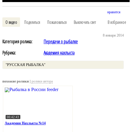
нравится
О видео
Поделиться
Пожаловаться
Выключить свет
В избранное
8 января 2014
Категория ролика:
Передачи о рыбалке
Рубрика:
Академия нахлыста
"РУССКАЯ РЫБАЛКА"
похожие ролики |
ролики автора
00:42:43
Академия Нахлыста №14