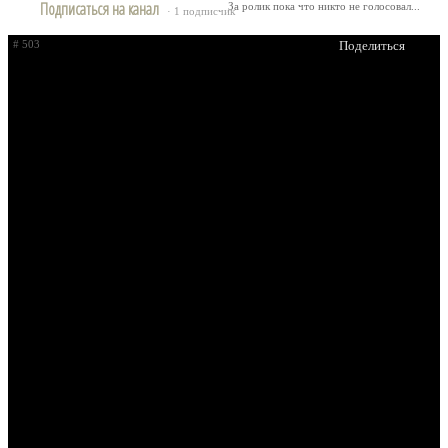
Подписаться на канал
За ролик пока что никто не голосовал...
· 1 подписчик
# 503
Поделиться