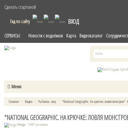
Сделать стартовой
ВХОД
Гид по сайту
СЕРВИСЫ:
Новости с водоёмов
Карта
Видеокаталог
Сотрудничес
Меню
Главная
Видео
Рыбалка - шоу
"National Geographic. На крючке: ловля монстров" -
"NATIONAL GEOGRAPHIC. НА КРЮЧКЕ: ЛОВЛЯ МОНСТР
Serge
· 1087 роликов