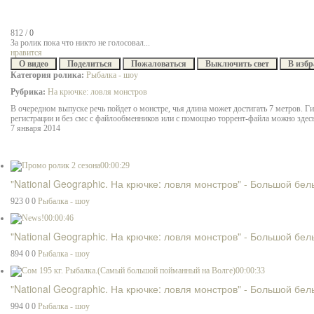
812
/
0
За ролик пока что никто не голосовал...
нравится
О видео
Поделиться
Пожаловаться
Выключить свет
В избр
Категория ролика:
Рыбалка - шоу
Рубрика:
На крючке: ловля монстров
В очередном выпуске речь пойдет о монстре, чья длина может достигать 7 метров. Ги
регистрации и без смс с файлообменников или с помощью торрент-файла можно здесь
7 января 2014
00:00:29
"National Geographic. На крючке: ловля монстров" - Большой бел
923
0
0
Рыбалка - шоу
00:00:46
"National Geographic. На крючке: ловля монстров" - Большой бел
894
0
0
Рыбалка - шоу
00:00:33
"National Geographic. На крючке: ловля монстров" - Большой бел
994
0
0
Рыбалка - шоу