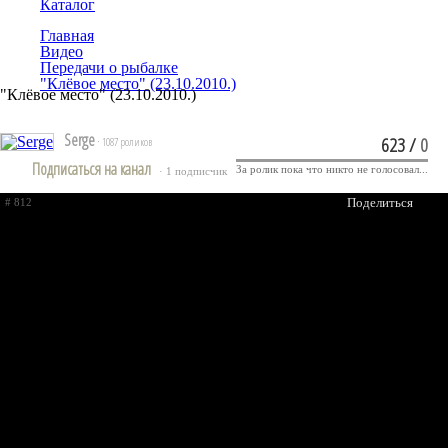
Каталог
Главная
Видео
Передачи о рыбалке
"Клёвое место" (23.10.2010.)
"Клёвое место" (23.10.2010.)
Serge
623
/
0
· 1087 роликов
Подписаться на канал
За ролик пока что никто не голосовал...
· 1 подписчик
Поделиться
# 812