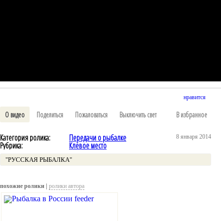
нравится
О видео
Поделиться
Пожаловаться
Выключить свет
В избранное
Категория ролика:
Передачи о рыбалке
8 января 2014
Рубрика:
Клёвое место
"РУССКАЯ РЫБАЛКА"
похожие ролики |
ролики автора