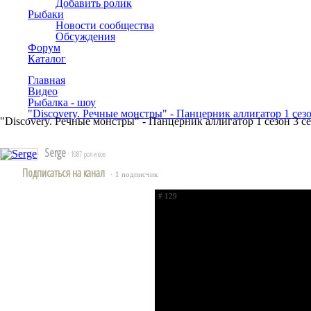
Добавить ролик
Рыбаки
Новости сообщества
Обсуждения
Форум
Каталог
Главная
Видео
Рыбалка - шоу
"Discovery. Речные монстры" - Панцерник аллигатор 1 сезо
"Discovery. Речные монстры" - Панцерник аллигатор 1 сезон 3 с
Serge
· 1087 роликов
Подписаться на канал
· 1 подписчик
# 129