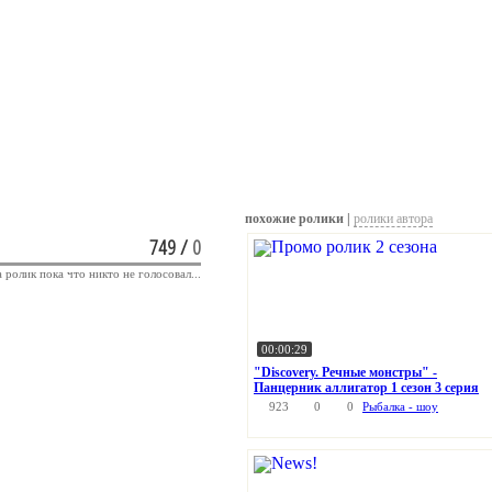
похожие ролики |
ролики автора
749
/
0
а ролик пока что никто не голосовал...
00:00:29
"Discovery. Речные монстры" -
Панцерник аллигатор 1 сезон 3 серия
923
0
0
Рыбалка - шоу