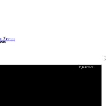
н 3 серия
ерия
З
Поделиться