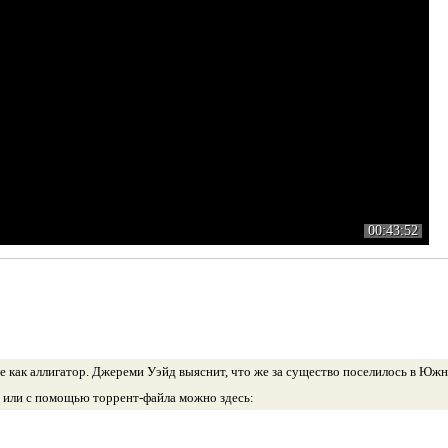
00:43:52
ое как аллигатор. Джереми Уэйд выяснит, что же за существо поселилось в Ю
в или с помощью торрент-файла можно здесь: