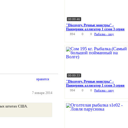
00:00:46
"Discovery. Речные монстры" -
Панцерник аллигатор 1 сезон 3 серия
894
0
0
Рыбалка - шоу
00:00:33
нравится
"Discovery. Речные монстры" -
Панцерник аллигатор 1 сезон 3 серия
994
0
0
Рыбалка - шоу
7 января 2014
жных штатах США.