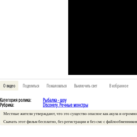
О видео
Поделиться
Пожаловаться
Выключить свет
В избранное
Категория ролика:
Рыбалка - шоу
Рубрика:
Discovery. Речные монстры
Местные жители утверждают, что это существо опасное как акула и огромн
Скачать этот фильм бесплатно, без регистрации и без смс с файлообменнико