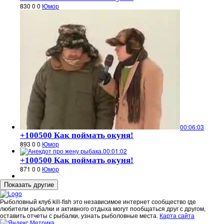
830
0
0
Юмор
00:06:03
+100500 Как поймать окуня!
893
0
0
Юмор
00:01:02
+100500 Как поймать окуня!
871
0
0
Юмор
Рыболовный клуб kill-fish это независимое интернет сообщество где
любители рыбалки и активного отдыха могут пообщаться друг с другом,
оставить отчеты с рыбалки, узнать рыболовные места.
Карта сайта