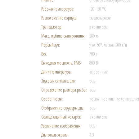
Рабочая температура:
-20 - 50 °C
Расположение корпуса:
стационарное
Трансдьюсер:
в комплекте
Макс. глубина сканирования:
280 м
Первый луч:
угол 60°, частота 200 кГц
Вес:
700 г
Выходная мощность, RMS:
800 Вт
Датчик температуры:
встроенный
Звуковая сигнализация:
есть
Определение размера рыбы:
есть
Особенности:
постоянное питание (от внешнег
Отображение структуры дна:
есть
Солнцезащитный козырек:
в комплекте
Увеличение изображения:
есть
Диагональ экрана:
4.3