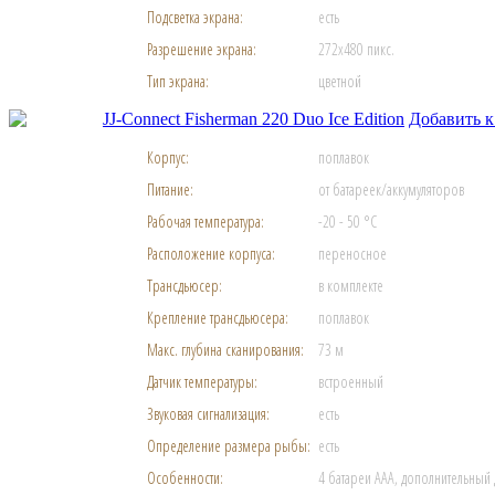
Подсветка экрана:
есть
Разрешение экрана:
272x480 пикс.
Тип экрана:
цветной
JJ-Connect Fisherman 220 Duo Ice Edition
Добавить 
Корпус:
поплавок
Питание:
от батареек/аккумуляторов
Рабочая температура:
-20 - 50 °C
Расположение корпуса:
переносное
Трансдьюсер:
в комплекте
Крепление трансдьюсера:
поплавок
Макс. глубина сканирования:
73 м
Датчик температуры:
встроенный
Звуковая сигнализация:
есть
Определение размера рыбы:
есть
Особенности:
4 батареи ААА, дополнительный 