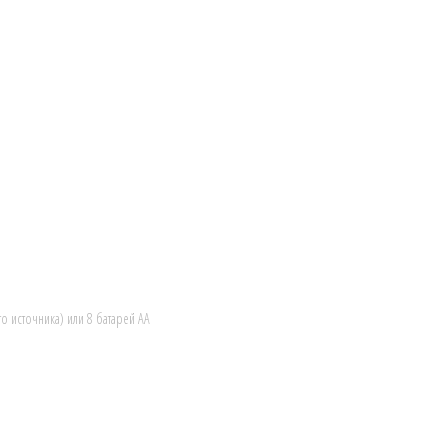
о источника) или 8 батарей АА