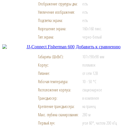
Отображение структуры дна:
есть
Увеличение изображения:
есть
Подсветка экрана:
есть
Разрешение экрана:
160x160 пикс.
Тип экрана:
черно-белый
JJ-Connect Fisherman 600
Добавить к сравнению
Габариты (ШхВхГ):
107x190x98 мм
Корпус:
поплавок
Питание:
от сети 12В
Рабочая температура:
10 - 50 °C
Расположение корпуса:
стационарное
Трансдьюсер:
в комплекте
Крепление трансдьюсера:
на транец
Макс. глубина сканирования:
280 м
Первый луч:
угол 60°, частота 200 кГц