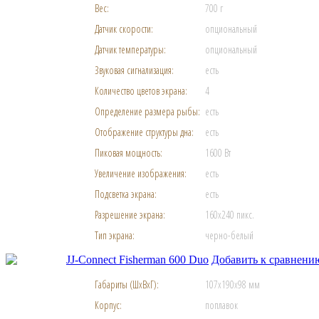
Вес:
700 г
Датчик скорости:
опциональный
Датчик температуры:
опциональный
Звуковая сигнализация:
есть
Количество цветов экрана:
4
Определение размера рыбы:
есть
Отображение структуры дна:
есть
Пиковая мощность:
1600 Вт
Увеличение изображения:
есть
Подсветка экрана:
есть
Разрешение экрана:
160x240 пикс.
Тип экрана:
черно-белый
JJ-Connect Fisherman 600 Duo
Добавить к сравнени
Габариты (ШхВхГ):
107x190x98 мм
Корпус:
поплавок