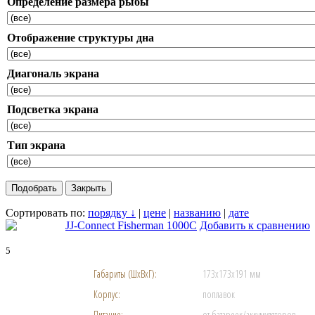
Определение размера рыбы
Отображение структуры дна
Диагональ экрана
Подсветка экрана
Тип экрана
Сортировать по:
порядку ↓
|
цене
|
названию
|
дате
JJ-Connect Fisherman 1000C
Добавить к сравнению
5
Габариты (ШхВхГ):
173x173x191 мм
Корпус:
поплавок
Питание:
от батареек/аккумуляторов