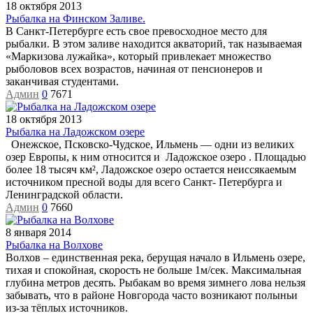
18 октября 2013
Рыбалка на Финском Заливе.
В Санкт-Петербурге есть свое превосходное место для
рыбалки. В этом заливе находится акваторий, так называемая
«Маркизова лужайка», который привлекает множество
рыболовов всех возрастов, начиная от пенсионеров и
заканчивая студентами.
Админ
0
7671
18 октября 2013
Рыбалка на Ладожском озере
Онежское, Псковско-Чудское, Ильмень — одни из великих
озер Европы, к ним относится и Ладожское озеро . Площадью
более 18 тысяч км², Ладожское озеро остается неиссякаемым
источником пресной воды для всего Санкт- Петербурга и
Ленинградской области.
Админ
0
7660
8 января 2014
Рыбалка на Волхове
​Волхов – единственная река, берущая начало в Ильмень озере,
тихая и спокойная, скорость не больше 1м/сек. Максимальная
глубина метров десять. Рыбакам во время зимнего лова нельзя
забывать, что в районе Новгорода часто возникают полыньи
из-за тёплых источников.