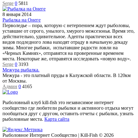
Serge
0
5811
8 января 2014
Рыбалка на Онеге
​Перволедье – пора, которую с нетерпением ждут рыболовы,
уставшие от серого, унылого, хмурого межсезонья. Время это,
действительно, удивительное. Адепты практически всех
видов подледного лова находят отраду в начальную декаду
зимы. Многие рыбаки, испытавшие радости ловли на
«Черных Камнях», отправятся на проверенные временем
места. Некоторые же, отправятся исследовать «новую воду».
Serge
0
3193
Межура рыбалка.
Межура - это платный пруды в Калужской области. В 120км
от Москвы.
Админ
0
4165
Рыболовный клуб kill-fish это независимое интернет
сообщество где любители рыбалки и активного отдыха могут
пообщаться друг с другом, оставить отчеты с рыбалки, узнать
рыболовные места.
Карта сайта
Рыболовное Интернет Сообщество | Kill-Fish © 2026