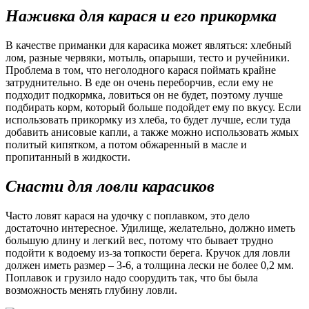
Наживка для карася и его прикормка
В качестве приманки для карасика может являться: хлебный
лом, разные червяки, мотыль, опарыши, тесто и ручейники.
Проблема в том, что неголодного карася поймать крайне
затруднительно. В еде он очень переборчив, если ему не
подходит подкормка, ловиться он не будет, поэтому лучше
подбирать корм, который больше подойдет ему по вкусу. Если
использовать прикормку из хлеба, то будет лучше, если туда
добавить анисовые капли, а также можно использовать жмых
политый кипятком, а потом обжаренный в масле и
пропитанный в жидкости.
Снасти для ловли карасиков
Часто ловят карася на удочку с поплавком, это дело
достаточно интересное. Удилище, желательно, должно иметь
большую длину и легкий вес, потому что бывает трудно
подойти к водоему из-за топкости берега. Кручок для ловли
должен иметь размер – 3-6, а толщина лески не более 0,2 мм.
Поплавок и грузило надо соорудить так, что бы была
возможность менять глубину ловли.