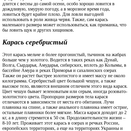
длится с весны до самой осени, особо хорошо ловится в
дождливую, хмурую погоду, а в морозное время года,
ловиться будет крайне плохо. Для ловли выгодней
использовать в роли живца червя. Также, сам карась
маленького размера может использоваться, как приманка, что
бы ловить щук и других хищников.
Карась серебристый
Этот карась мельче и более прогонистый, тычинок на жабрах
больше чем у золотого. Водится в таких реках как Дунай,
Волга, Сырдарья, Амударья, сибирских, вплоть до Колымы, в
бассейне Амура и реках Приморья и сахалинских озерах
Также он растет быстрее золотистого и имеет массу не около
килограмма. Серебристый цвет большой чешуи, а также
высокое тело, являются внешним отличием этого вида карася.
Цвет чешуи бывает зеленоватым или серым, иногда розовато-
золотистого цвета. Пропорции размеров тела карася
отличаются в зависимости от места его обитания. Лучи
плавника на спине, а также анального плавника имеет острие,
остальные плавники более мягкие. Масса карася доходит до 2
кг, а в длину стремится к 50 см. Продолжительности жизни –
8-10 лет. Проживает этот карась в озерах и речках России,
европейских территориях, а еще на территориях Украины и