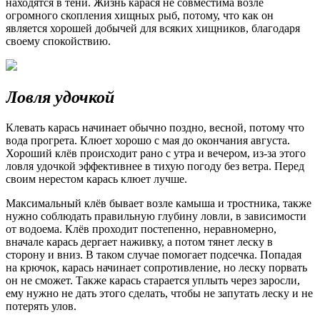
находятся в тени. Жизнь карася не совместима возле
огромного скопления хищных рыб, потому, что как он
является хорошей добычей для всяких хищников, благодаря
своему спокойствию.
Ловля удочкой
Клевать карась начинает обычно поздно, весной, потому что
вода прогрета. Клюет хорошо с мая до окончания августа.
Хороший клёв происходит рано с утра и вечером, из-за этого
ловля удочкой эффективнее в тихую погоду без ветра. Перед
своим нерестом карась клюет лучше.
Максимальный клёв бывает возле камыша и тростника, также
нужно соблюдать правильную глубину ловли, в зависимости
от водоема. Клёв проходит постепенно, неравномерно,
вначале карась дергает наживку, а потом тянет леску в
сторону и вниз. В таком случае помогает подсечка. Попадая
на крючок, карась начинает сопротивление, но леску порвать
он не сможет. Также карась старается уплыть через заросли,
ему нужно не дать этого сделать, чтобы не запутать леску и не
потерять улов.