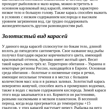
проходит рыболовля и мало корма, можно встретить в
основном карликовый вид карасей, имеющих характерно
низкое тело и большую голову. Также карась способен выжить
в условиях с низким содержанием кислорода и высоким
уровнем загрязнения вод, где трудно поддерживать
жизнедеятельность другим разновидностям рыб.
Золотистый вид карасей
У данного вида карасей сплюснутое по бокам тело, длиной
вплоть до пятидесяти сантиметров. Свое название вид рыбы
получил благодаря окраске коричневатого цвета, имеющий
красноватый оттенок, брюшко имеет желтый цвет. Весит
такой карась около трёх кг. Территории обитания – Украина и
некоторые регионы России, находящейся в Европе. Основная
среда обитания – болотные и низменные озера и речки,
имеющие несильные течения и в местах с большим
количеством масс ила и в разных заливах. Золотистый карась
невероятно живучий, способен жить в промерзших водоемах,
также в водах с малым содержанием кислорода. Зимой караси
этого вида закапывается в ил. Кормится он растениями,
разными насекомыми и мелким планктоном. В весенний
период, когда вода прогревается до температуры +15
градусов, у этих карасей наступает нерест. Рыбалка на него