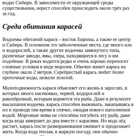
водах Сибири. В зависимости от окружающей среды
существования, нерест способен происходить около трёх раз
за год.
Среда обитания карасей
Водоемы обитаний карася – восток Европы, а также ее центр
и Сибирь. В основном это заболоченные места, где много ила
и водорослей, а также другие водоемы замкнутого типа,
различные заводи, ямы, озера, находящиеся в лесу и им
подобные. В реках водится редко и очень хорошо переносит
сложные условия в виде морозов. Обычно живет карась на
глубине около 2 метров. Серебристый карась любит более
проточные воды, нежели золотой.
Малоподвижность карася объясняет его жизнь в зарослях, в
которых много насекомых, червей, водорослей и
ракообразный, которым кормится эта рыба. Даже в результате
высыхания водоема, карась способен выживать, закапываясь в
ил и проводя там время в спячке, ожидая нового наполнения
водой. Морозные зимы не способны погубить эту рыбу, даже
когда вода замерзает до дна вместе с карасями. Но кода лёд
растает, карась после размораживания оживает и продолжает
жить. Когда вода теплая, в жаркую погоду, они обычно