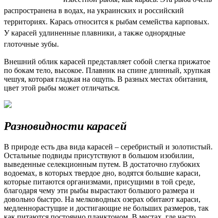
распространена в водах, на украинских и российский
территориях. Карась относится к рыбам семейства карповых.
У карасей удлиненные плавники, а также однорядные
глоточные зубы.
Внешний облик карасей представляет собой слегка прижатое
по бокам тело, высокое. Плавник на спине длинный, хрупкая
чешуя, которая гладкая на ощупь. В разных местах обитания,
цвет этой рыбы может отличаться.
Разновидности карасей
В природе есть два вида карасей – серебристый и золотистый.
Остальные подвиды присутствуют в большом изобилии,
выведенные селекционным путем. В достаточно глубоких
водоемах, в которых твердое дно, водятся большие караси,
которые питаются организмами, присущими в той среде,
благодаря чему эти рыбы вырастают большого размера и
довольно быстро. На мелководных озерах обитают караси,
медленнорастущие и достигающие не больших размеров, так
как питаются постоянно планктоном. В местах, где часто