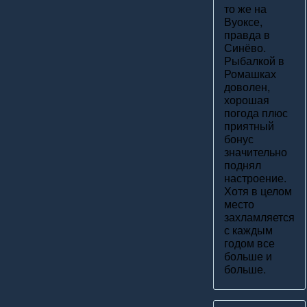
то же на
Вуоксе,
правда в
Синёво.
Рыбалкой в
Ромашках
доволен,
хорошая
погода плюс
приятный
бонус
значительно
поднял
настроение.
Хотя в целом
место
захламляется
с каждым
годом все
больше и
больше.