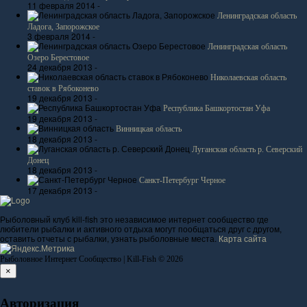
11 февраля 2014 -
Ленинградская область
Ладога, Запорожское
3 февраля 2014 -
Ленинградская область
Озеро Берестовое
24 декабря 2013 -
Николаевская область
ставок в Рябоконево
19 декабря 2013 -
Республика Башкортостан Уфа
19 декабря 2013 -
Винницкая область
18 декабря 2013 -
Луганская область р. Северский
Донец
18 декабря 2013 -
Санкт-Петербург Черное
17 декабря 2013 -
Рыболовный клуб kill-fish это независимое интернет сообщество где
любители рыбалки и активного отдыха могут пообщаться друг с другом,
оставить отчеты с рыбалки, узнать рыболовные места.
Карта сайта
Рыболовное Интернет Сообщество | Kill-Fish © 2026
×
Авторизация