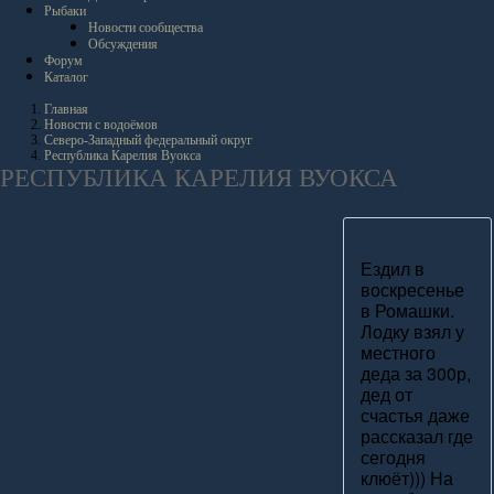
Рыбаки
Новости сообщества
Обсуждения
Форум
Каталог
Главная
Новости с водоёмов
Северо-Западный федеральный округ
Республика Карелия Вуокса
РЕСПУБЛИКА КАРЕЛИЯ ВУОКСА
Ездил в
воскресенье
в Ромашки.
Лодку взял у
местного
деда за 300р,
дед от
счастья даже
рассказал где
сегодня
клюёт))) На