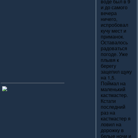
воде был в 9
и до самого
вечера
ничего,
испробовал
кучу мест и
приманок.
Оставалось
радоваться
погоде. Уже
плывя к
берегу
зацепил щуку
на 1,5.
Поймал на
маленький
кастмастер.
Кстати
последний
раз на
кастмастер я
ловил на
дорожку в
белые ночи и