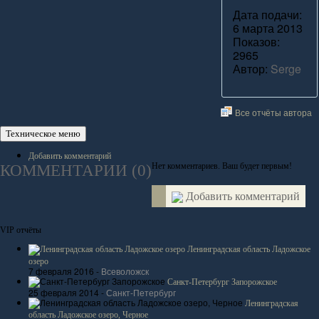
Дата подачи:
6 марта 2013
Показов:
2965
Автор:
Serge
Все отчёты автора
Техническое меню
Добавить комментарий
Нет комментариев. Ваш будет первым!
КОММЕНТАРИИ (
0
)
Добавить комментарий
VIP отчёты
Ленинградская область Ладожское
озеро
7 февраля 2016 -
Всеволожск
Санкт-Петербург Запорожское
25 февраля 2014 -
Санкт-Петербург
Ленинградская
область Ладожское озеро, Черное