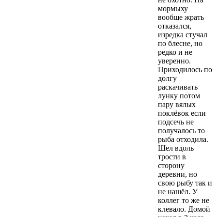
мормыху
вообще жрать
отказался,
изредка стучал
по блесне, но
редко и не
уверенно.
Приходилось по
долгу
раскачивать
лунку потом
пару вялых
поклёвок если
подсечь не
получалось то
рыба отходила.
Шел вдоль
трости в
сторону
деревни, но
свою рыбу так и
не нашёл. У
коллег то же не
клевало. Домой