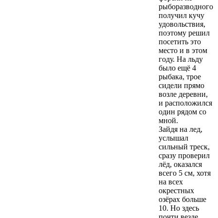
рыборазводного
получил кучу
удовольствия,
поэтому решил
посетить это
место и в этом
году. На льду
было ещё 4
рыбака, трое
сидели прямо
возле деревни,
и расположился
один рядом со
мной.
Зайдя на лед,
услышал
сильный треск,
сразу проверил
лёд, оказался
всего 5 см, хотя
на всех
окрестных
озёрах больше
10. Но здесь
почти везде