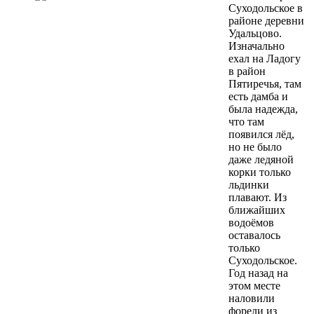
Суходольское в
районе деревни
Удальцово.
Изначально
ехал на Ладогу
в район
Пятиречья, там
есть дамба и
была надежда,
что там
появился лёд,
но не было
даже ледяной
корки только
льдинки
плавают. Из
ближайших
водоёмов
оставалось
только
Суходольское.
Год назад на
этом месте
наловили
форели из