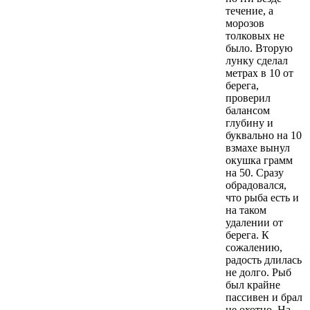
течение, а
морозов
толковых не
было. Вторую
лунку сделал
метрах в 10 от
берега,
проверил
балансом
глубину и
буквально на 10
взмахе вынул
окушка грамм
на 50. Сразу
обрадовался,
что рыба есть и
на таком
удалении от
берега. К
сожалению,
радость длилась
не долго. Рыб
был крайне
пассивен и брал
не охотно. На