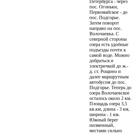
Петербурга - через
пос. Огоньки,
Первомайское - до
пос. Подгорье.
Затем поворот
направо на пос.
Волочаевка. С
северной стороны
озера есть удобные
подъезды почти к
самой воде. Можно
добраться и
электричкой до ж.-
д. ст. Рощино и
далее маршрутным
автобусом до пос.
Подгорье. Теперь до
озера Волочаевское
осталось около 2 км.
Площадь озера 3,5
кв.км, длина - 3 км,
ширина - 1 км.
Южный берег
низменный,
местами сильно