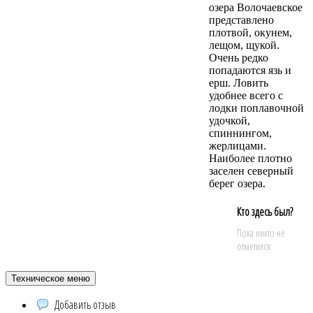
озера Волочаевское
представлено
плотвой, окунем,
лещом, щукой.
Очень редко
попадаются язь и
ерш. Ловить
удобнее всего с
лодки поплавочной
удочкой,
спиннингом,
жерлицами.
Наиболее плотно
заселен северный
берег озера.
Кто здесь был?
Пока никто не
отметился
Техническое меню
Добавить отзыв