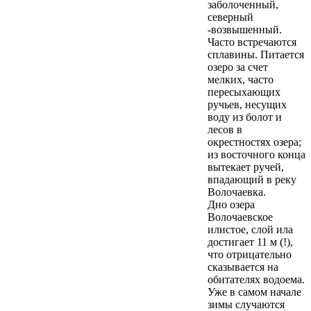
заболоченный,
северный
-возвышенный.
Часто встречаются
сплавины. Питается
озеро за счет
мелких, часто
пересыхающих
ручьев, несущих
воду из болот и
лесов в
окрестностях озера;
из восточного конца
вытекает ручей,
впадающий в реку
Волочаевка.
Дно озера
Волочаевское
илистое, слой ила
достигает 11 м (!),
что отрицательно
сказывается на
обитателях водоема.
Уже в самом начале
зимы случаются