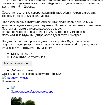
свальное. Вода в озере желтовато-буроватого цвета, а ее прозрачность
достигает 1,5 — 2 метра.
Озеро чистое, только северо-западный плес слегка покрыт зарослями
тростника, хвоща, кубышки, рдеста.
Это озеро подпитывают многочисленные ручьи, воды реки Величка,
которая впадает в него, поэтому озеро Пионерское считается проточным.
Протока вытекает в Александровское озеро.
Наиболее часто встречающиеся глубины около 6–7 метров, а
максимальные глубины центра озера достигают 17 метров.
В водах озера Пионерское водится много рыбы. Здесь вы можете
встретить окуня (встречаются и довольно крупные особи), ерша, леща,
судака, щуку, плотву, густеру, уклейку.
Кто здесь был?
Пока никто не отметился
Техническое меню
Добавить отзыв
Отзывы (
0
)
Нет отзывов. Ваш будет первым!
Добавить отзыв
Новые места
Запорожское, Ладожское озеро.