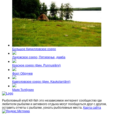
Большое Кирилловское озеро
Ладожское озеро, Пятиречье, дамба
Красное озеро (фин. Punnusjärvi)
Форт Обручев
Кавголовское озеро (фин. Kaukolanjärvi)
Маяк Толбухин
Рыболовный клуб kill-fish это независимое интернет сообщество где
любители рыбалки и активного отдыха могут пообщаться друг с другом,
оставить отчеты с рыбалки, узнать рыболовные места.
Карта сайта