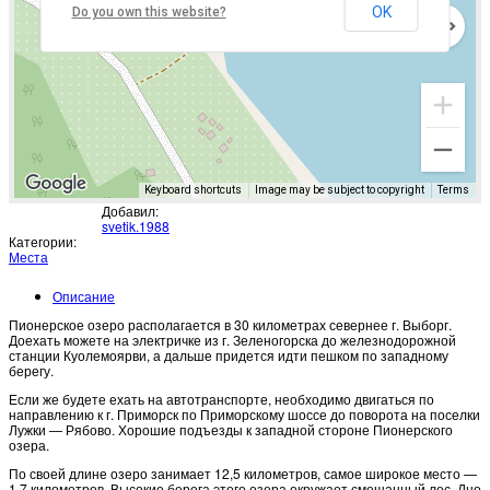
OK
Do you own this website?
Keyboard shortcuts
Image may be subject to copyright
Terms
Добавил:
svetik.1988
Категории:
Места
Описание
Пионерское озеро располагается в 30 километрах севернее г. Выборг.
Доехать можете на электричке из г. Зеленогорска до железнодорожной
станции Куолемоярви, а дальше придется идти пешком по западному
берегу.
Если же будете ехать на автотранспорте, необходимо двигаться по
направлению к г. Приморск по Приморскому шоссе до поворота на поселки
Лужки — Рябово. Хорошие подъезды к западной стороне Пионерского
озера.
По своей длине озеро занимает 12,5 километров, самое широкое место —
1,7 километров. Высокие берега этого озера окружает смешанный лес. Дно