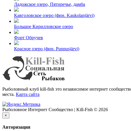
Ладожское озеро, Пятиречье, дамба
Кавголовское озеро (фин. Kaukolanjärvi)
Большое Кирилловское озеро
Форт Обручев
Красное озеро (фин. Punnusjärvi)
Рыболовный клуб kill-fish это независимое интернет сообщест
места.
Карта сайта
Рыболовное Интернет Сообщество | Kill-Fish © 2026
×
Авторизация