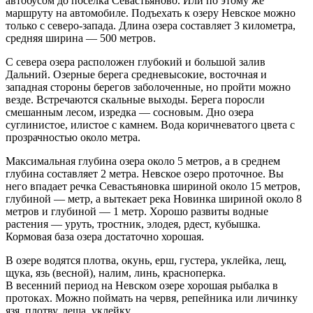
автобусом до поселка Севастьяново. Или по этому же
маршруту на автомобиле. Подъехать к озеру Невское можно
только с северо-запада. Длина озера составляет 3 километра,
средняя ширина — 500 метров.
С севера озера расположен глубокий и большой залив
Дальний. Озерные берега средневысокие, восточная и
западная стороны берегов заболоченные, но пройти можно
везде. Встречаются скальные выходы. Берега поросли
смешанным лесом, изредка — сосновым. Дно озера
суглинистое, илистое с камнем. Вода коричневатого цвета с
прозрачностью около метра.
Максимальная глубина озера около 5 метров, а в среднем
глубина составляет 2 метра. Невское озеро проточное. Вы
него впадает речка Севастьяновка шириной около 15 метров,
глубиной — метр, а вытекает река Новинка шириной около 8
метров и глубиной — 1 метр. Хорошо развиты водные
растения — уруть, тростник, элодея, рдест, кубышка.
Кормовая база озера достаточно хорошая.
В озере водятся плотва, окунь, ерш, густера, уклейка, лещ,
щука, язь (весной), налим, линь, красноперка.
В весенний период на Невском озере хорошая рыбалка в
протоках. Можно поймать на червя, репейника или личинку
язя, плотву, леща, уклейку.