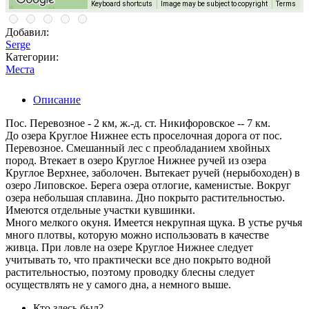
Keyboard shortcuts
Image may be subject to copyright
Terms
Добавил:
Serge
Категории:
Места
Описание
Пос. Перевозное - 2 км, ж.-д. ст. Никифоровское -- 7 км.
До озера Круглое Нижнее есть проселочная дорога от пос.
Перевозное. Смешанный лес с преобладанием хвойных
пород. Втекает в озеро Круглое Нижнее ручей из озера
Круглое Верхнее, заболочен. Вытекает ручей (нерыбоходен) в
озеро Липовское. Берега озера отлогие, каменистые. Вокруг
озера небольшая сплавина. Дно покрыто растительностью.
Имеются отдельные участки кувшинки.
Много мелкого окуня. Имеется некрупная щука. В устье ручья
много плотвы, которую можно использовать в качестве
живца. При ловле на озере Круглое Нижнее следует
учитывать то, что практически все дно покрыто водной
растительностью, поэтому проводку блесны следует
осуществлять не у самого дна, а немного выше.
Кто здесь был?