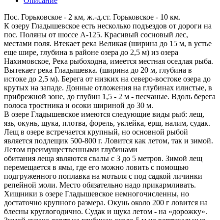
Описание
Пос. Горьковское - 2 км, ж.-д.ст. Горьковское - 10 км.
К озеру Гладышевское есть несколько подъездов от дороги на
пос. Поляны от шоссе А-125. Красивый сосновый лес,
местами поля. Втекает река Великая (ширина до 15 м, в устье
еще шире, глубина в районе озера до 2,5 м) из озера
Нахимовское, Река рыбоходна, имеется местная оседлая рыба.
Вытекает река Гладышевка. (ширина до 20 м, глубина в
истоке до 2,5 м). Берега от низких на северо-востоке озера до
крутых на западе. Донные отложения на глубинах илистые, в
прибрежной зоне, до глубин 1,5 - 2 м - песчаные. Вдоль берега
полоса тростника и осоки шириной до 30 м.
В озере Гладышевское имеются следующие виды рыб: лещ,
язь, окунь, щука, плотва, форель, уклейка, ерш, налим, судак.
Лещ в озере встречается крупный, но основной рыбой
является подлещик 500-800 г. Ловится как летом, так и зимой.
Летом преимущественными глубинами
обитания леща являются свалы с 3 до 5 метров. Зимой лещ
перемещается в ямы, где его можно ловить с помощью
подгруженного поплавка на мотыля с под садкой личинки
репейной моли. Место обязательно надо прикармливать.
Хищники в озере Гладышевское немногочисленны, но
достаточно крупного размера. Окунь около 200 г ловится на
блесны круглогодично. Судак и щука летом - на «дорожку».