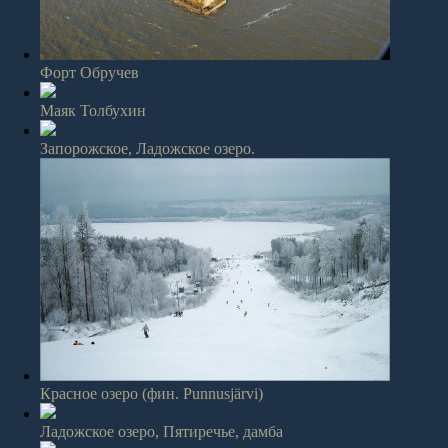
Форт Обручев
Маяк Толбухин
Запорожское, Ладожское озеро.
Красное озеро (фин. Punnusjärvi)
Ладожское озеро, Пятиречье, дамба