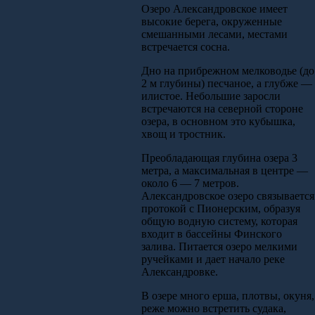
Озеро Александровское имеет
высокие берега, окруженные
смешанными лесами, местами
встречается сосна.
Дно на прибрежном мелководье (до
2 м глубины) песчаное, а глубже —
илистое. Небольшие заросли
встречаются на северной стороне
озера, в основном это кубышка,
хвощ и тростник.
Преобладающая глубина озера 3
метра, а максимальная в центре —
около 6 — 7 метров.
Александровское озеро связывается
протокой с Пионерским, образуя
общую водную систему, которая
входит в бассейны Финского
залива. Питается озеро мелкими
ручейками и дает начало реке
Александровке.
В озере много ерша, плотвы, окуня,
реже можно встретить судака,