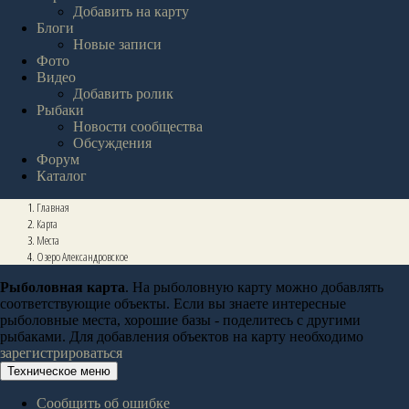
Добавить на карту
Блоги
Новые записи
Фото
Видео
Добавить ролик
Рыбаки
Новости сообщества
Обсуждения
Форум
Каталог
Главная
Карта
Места
Озеро Александровское
Рыболовная карта
. На рыболовную карту можно добавлять
соответствующие объекты. Если вы знаете интересные
рыболовные места, хорошие базы - поделитесь с другими
рыбаками. Для добавления объектов на карту необходимо
зарегистрироваться
Техническое меню
Сообщить об ошибке