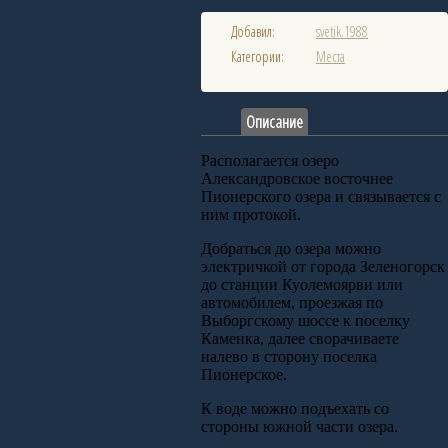
Добавил:
svetik.1988
Категории:
Места
Описание
Располагается озеро
Александровское восточнее
Пионерского озера и связывается с
ним протокой.
Добраться до озера можно
электричкой от города Зеленогорск
до станции Куолемоярви или
автомобилем, проезжая по
Выборгскому шоссе к поселку
Каменка, далее сворачиваете
налево в сторону поселка
Пионерское.
К воде можно подъехать со
стороны южной части озера.