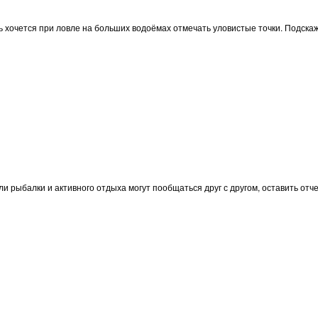
ь хочется при ловле на больших водоёмах отмечать уловистые точки. Подскаж
ли рыбалки и активного отдыха могут пообщаться друг с другом, оставить от