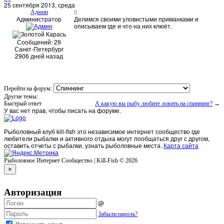
25 сентября 2013, среда
0
Админ
Администратор
Делимся своими уловистыми приманками и
описываем где и что на них клюёт.
Сообщений: 29
Санкт-Петербург
2906 дней назад
Перейти на форум:
Другие темы:
Быстрый ответ
А какую вы рыбу любите ловить на спиннинг?
→
У вас нет прав, чтобы писать на форуме.
Рыболовный клуб kill-fish это независимое интернет сообщество где
любители рыбалки и активного отдыха могут пообщаться друг с другом,
оставить отчеты с рыбалки, узнать рыболовные места.
Карта сайта
Рыболовное Интернет Сообщество | Kill-Fish © 2026
×
Авторизация
@
Забыли пароль?