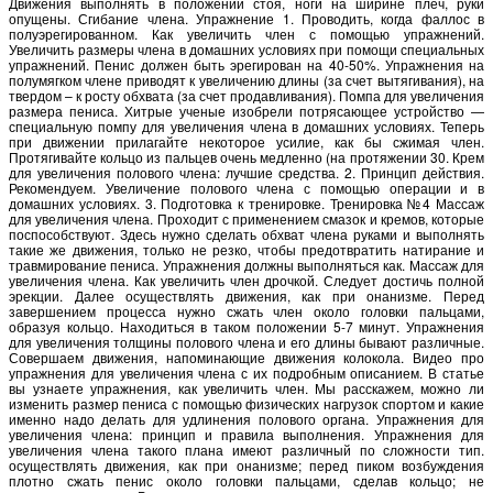
Движения выполнять в положении стоя, ноги на ширине плеч, руки
опущены. Сгибание члена. Упражнение 1. Проводить, когда фаллос в
полуэрегированном. Как увеличить член с помощью упражнений.
Увеличить размеры члена в домашних условиях при помощи специальных
упражнений. Пенис должен быть эрегирован на 40-50%. Упражнения на
полумягком члене приводят к увеличению длины (за счет вытягивания), на
твердом – к росту обхвата (за счет продавливания). Помпа для увеличения
размера пениса. Хитрые ученые изобрели потрясающее устройство —
специальную помпу для увеличения члена в домашних условиях. Теперь
при движении прилагайте некоторое усилие, как бы сжимая член.
Протягивайте кольцо из пальцев очень медленно (на протяжении 30. Крем
для увеличения полового члена: лучшие средства. 2. Принцип действия.
Рекомендуем. Увеличение полового члена с помощью операции и в
домашних условиях. 3. Подготовка к тренировке. Тренировка №4 Массаж
для увеличения члена. Проходит с применением смазок и кремов, которые
поспособствуют. Здесь нужно сделать обхват члена руками и выполнять
такие же движения, только не резко, чтобы предотвратить натирание и
травмирование пениса. Упражнения должны выполняться как. Массаж для
увеличения члена. Как увеличить член дрочкой. Следует достичь полной
эрекции. Далее осуществлять движения, как при онанизме. Перед
завершением процесса нужно сжать член около головки пальцами,
образуя кольцо. Находиться в таком положении 5-7 минут. Упражнения
для увеличения толщины полового члена и его длины бывают различные.
Совершаем движения, напоминающие движения колокола. Видео про
упражнения для увеличения члена с их подробным описанием. В статье
вы узнаете упражнения, как увеличить член. Мы расскажем, можно ли
изменить размер пениса с помощью физических нагрузок спортом и какие
именно надо делать для удлинения полового органа. Упражнения для
увеличения члена: принцип и правила выполнения. Упражнения для
увеличения члена такого плана имеют различный по сложности тип.
осуществлять движения, как при онанизме; перед пиком возбуждения
плотно сжать пенис около головки пальцами, сделав кольцо; не