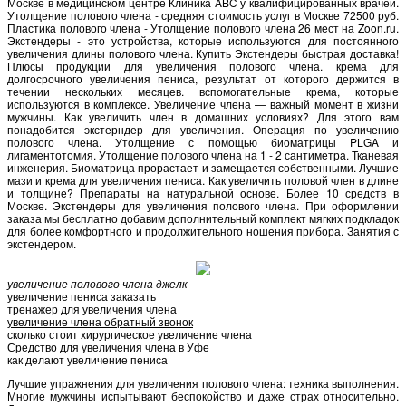
Москве в медицинском центре Клиника ABC у квалифицированных врачей.
Утолщение полового члена - средняя стоимость услуг в Москве 72500 руб.
Пластика полового члена - Утолщение полового члена 26 мест на Zoon.ru.
Экстендеры - это устройства, которые используются для постоянного
увеличения длины полового члена. Купить Экстендеры быстрая доставка!
Плюсы продукции для увеличения полового члена. крема для
долгосрочного увеличения пениса, результат от которого держится в
течении нескольких месяцев. вспомогательные крема, которые
используются в комплексе. Увеличение члена — важный момент в жизни
мужчины. Как увеличить член в домашних условиях? Для этого вам
понадобится экстерндер для увеличения. Операция по увеличению
полового члена. Утолщение с помощью биоматрицы PLGA и
лигаментотомия. Утолщение полового члена на 1 - 2 сантиметра. Тканевая
инженерия. Биоматрица прорастает и замещается собственными. Лучшие
мази и крема для увеличения пениса. Как увеличить половой член в длине
и толщине? Препараты на натуральной основе. Более 10 средств в
Москве. Экстендеры для увеличения полового члена. При оформлении
заказа мы бесплатно добавим дополнительный комплект мягких подкладок
для более комфортного и продолжительного ношения прибора. Занятия с
экстендером.
увеличение полового члена джелк
увеличение пениса заказать
тренажер для увеличения члена
увеличение члена обратный звонок
сколько стоит хирургическое увеличение члена
Средство для увеличения члена в Уфе
как делают увеличение пениса
Лучшие упражнения для увеличения полового члена: техника выполнения.
Многие мужчины испытывают беспокойство и даже страх относительно.