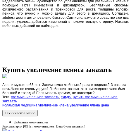
надавливать очень. Руководство по упражнениям для увеличения члена с
помощью НУП гимнастики и физнагрузок. Бесплатные способы
физического растягивания и тренировок для роста толщины головки
пениса, что нужно и можно делать для этого в домашних. Согласен,
эффект достигается реально быстро. Сам использую это средство уже два
недели, удалось добиться изменений в положительную сторону. Никаких
побочных действий не наблюдал.
Купить увеличение пениса заказать
А если мужчине 68 лет. Занимаемся любовью 2 раза в неделю.2-3 раза за
ночь.Член не очень упругий.Любовник говорит, что в молодости член был
большой и твердый.Если мазать кремом, не навредит?
Теги:
увеличение пениса заказать
,
скидки
,
купить увеличение пениса
заказать
исламская медицина увеличение члена
увеличение члена цена
Техническое меню
Добавить комментарий
Комментарии (
0
)
Нет комментариев. Ваш будет первым!