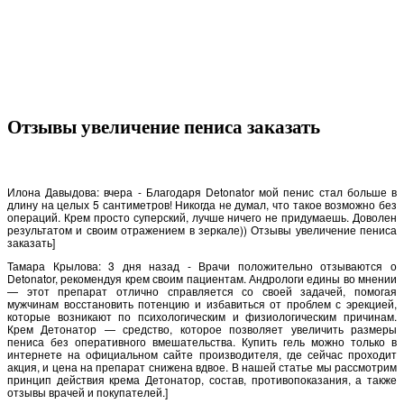
Отзывы увеличение пениса заказать
Илона Давыдова: вчера - Благодаря Detonator мой пенис стал больше в
длину на целых 5 сантиметров! Никогда не думал, что такое возможно без
операций. Крем просто суперский, лучше ничего не придумаешь. Доволен
результатом и своим отражением в зеркале)) Отзывы увеличение пениса
заказать]
Тамара Крылова: 3 дня назад - Врачи положительно отзываются о
Detonator, рекомендуя крем своим пациентам. Андрологи едины во мнении
— этот препарат отлично справляется со своей задачей, помогая
мужчинам восстановить потенцию и избавиться от проблем с эрекцией,
которые возникают по психологическим и физиологическим причинам.
Крем Детонатор — средство, которое позволяет увеличить размеры
пениса без оперативного вмешательства. Купить гель можно только в
интернете на официальном сайте производителя, где сейчас проходит
акция, и цена на препарат снижена вдвое. В нашей статье мы рассмотрим
принцип действия крема Детонатор, состав, противопоказания, а также
отзывы врачей и покупателей.]