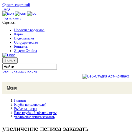
Сделать стартовой
Вход
Гид по сайту
Сервисы:
Новости с водоёмов
Карта
Видеокаталог
Сотрудничество
Контакты
Яндекс Отчёты
Расширенный поиск
Меню
Главная
Клубы пользователей
Рыбалка - игры
Блог клуба - Рыбалка - игры
увеличение пениса заказать
увеличение пениса заказать