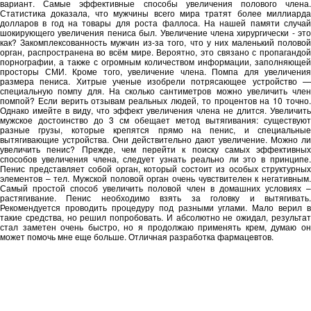
вариант. Самые эффективные способы увеличения полового члена.
Статистика доказала, что мужчины всего мира тратят более миллиарда
долларов в год на товары для роста фаллоса. На нашей памяти случай
шокирующего увеличения пениса был. Увеличение члена хирургически - это
как? Закомплексованность мужчин из-за того, что у них маленький половой
орган, распространена во всём мире. Вероятно, это связано с пропагандой
порнографии, а также с огромным количеством информации, заполняющей
просторы СМИ. Кроме того, увеличение члена. Помпа для увеличения
размера пениса. Хитрые ученые изобрели потрясающее устройство —
специальную помпу для. На сколько сантиметров можно увеличить член
помпой? Если верить отзывам реальных людей, то процентов на 10 точно.
Однако имейте в виду, что эффект увеличения члена не длится. Увеличить
мужское достоинство до 3 см обещает метод вытягивания: существуют
разные грузы, которые крепятся прямо на пенис, и специальные
вытягивающие устройства. Они действительно дают увеличение. Можно ли
увеличить пенис? Прежде, чем перейти к поиску самых эффективных
способов увеличения члена, следует узнать реально ли это в принципе.
Пенис представляет собой орган, который состоит из особых структурных
элементов – тел. Мужской половой орган очень чувствителен к негативным.
Самый простой способ увеличить половой член в домашних условиях –
растягивание. Пенис необходимо взять за головку и вытягивать.
Рекомендуется проводить процедуру под разными углами. Мало верил в
такие средства, но решил попробовать. И абсолютно не ожидал, результат
стал заметен очень быстро, но я продолжаю применять крем, думаю он
может помочь мне еще больше. Отличная разработка фармацевтов.