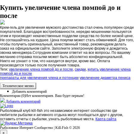
Купить увеличение члена помпой до и
после
Крем-гель для увеличения мужского достоинства стал очень популярен среди
покупателей. Благодаря востребованности, нередко мошенники пользуются
этим и производят некачественные подделки средства по более низкой цене.
Не соглашайтесь на худшее. Цена покупки может стать обманчивой. Для того,
чтобы получить оригинальный, качественный товар, рекомендуем делать
заказ на официальном сайте. Заполните электронную форму и дождитесь
звонка менеджера.Сотрудник компании ответит на все вопросы. По вашему
желанию отправка посылки может быть абсолютно конфиденциальной.
Никто не узнает о том, что находится внутри, кроме вас. Оплата
производится только после получения товара.
Теги:
увеличение члена помпой до и после
,
скидки
,
купить увеличение члена
помпой до и после
препараты для увеличения члена и потенции
увеличение диаметра пениса
Техническое меню
Добавить комментарий
Комментарии (
0
)
Нет комментариев. Ваш будет первым!
Добавить комментарий
Рыболовный клуб kill-fish это независимое интернет сообщество где
любители рыбалки и активного отдыха могут пообщаться друг с другом,
оставить отчеты с рыбалки, узнать рыболовные места.
Карта сайта
Рыболовное Интернет Сообщество | Kill-Fish © 2026
×