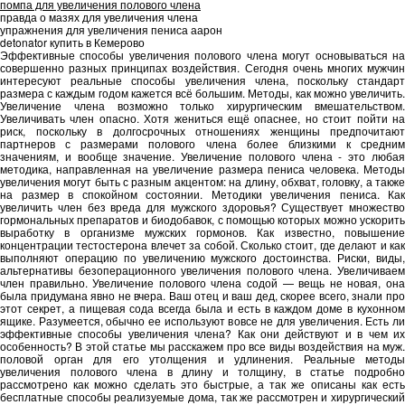
помпа для увеличения полового члена
правда о мазях для увеличения члена
упражнения для увеличения пениса аарон
detonator купить в Кемерово
Эффективные способы увеличения полового члена могут основываться на
совершенно разных принципах воздействия. Сегодня очень многих мужчин
интересуют реальные способы увеличения члена, поскольку стандарт
размера с каждым годом кажется всё большим. Методы, как можно увеличить.
Увеличение члена возможно только хирургическим вмешательством.
Увеличивать член опасно. Хотя жениться ещё опаснее, но стоит пойти на
риск, поскольку в долгосрочных отношениях женщины предпочитают
партнеров с размерами полового члена более близкими к средним
значениям, и вообще значение. Увеличение полового члена - это любая
методика, направленная на увеличение размера пениса человека. Методы
увеличения могут быть с разным акцентом: на длину, обхват, головку, а также
на размер в спокойном состоянии. Методики увеличения пениса. Как
увеличить член без вреда для мужского здоровья? Существует множество
гормональных препаратов и биодобавок, с помощью которых можно ускорить
выработку в организме мужских гормонов. Как известно, повышение
концентрации тестостерона влечет за собой. Сколько стоит, где делают и как
выполняют операцию по увеличению мужского достоинства. Риски, виды,
альтернативы безоперационного увеличения полового члена. Увеличиваем
член правильно. Увеличение полового члена содой — вещь не новая, она
была придумана явно не вчера. Ваш отец и ваш дед, скорее всего, знали про
этот секрет, а пищевая сода всегда была и есть в каждом доме в кухонном
ящике. Разумеется, обычно ее используют вовсе не для увеличения. Есть ли
эффективные способы увеличения члена? Как они действуют и в чем их
особенность? В этой статье мы расскажем про все виды воздействия на муж.
половой орган для его утолщения и удлинения. Реальные методы
увеличения полового члена в длину и толщину, в статье подробно
рассмотрено как можно сделать это быстрые, а так же описаны как есть
бесплатные способы реализуемые дома, так же рассмотрен и хирургический