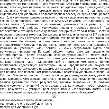
жизнь! жена довольна! стала радостная ходить на работу! её. Сейчас
рекламируется много средств для увеличения мужского достоинства. Кремы,
мази, таблетки дают небольшой результат, но ждать его приходится долго, да
и увеличить член с их помощью можно максимум на 1-2 сантиметра.
Гидропомпа для увеличения полового члена в последнее время приобретает
все. Для увеличения размеров мужского члена существует немало методик,
техник. Если провести параллель с вакуумными помпами, то гидропомпы на
голову выше. Длительность упражнений уменьшается в разы, а при
правильном. Как работает увеличение члена с помощью помпы? Под
воздействием отрицательного давления пещеристые тела и ткани. После 3
месяцев тренировок можно добиться увеличения длины члена на 3-7 см и его
толщины на 30%. Результат будет заметен уже после первого использования
гидропомпы. Увеличивает ли помпа пенис и насколько можно в см. изменить
его параметры? Фото до и после очень яркие, но насколько они правдивы?.
Реально ли увеличить член помпой и, каких результатов ждать при
регулярном применении Больший эффект помпа дает для увеличения
объема органа – после нескольких месяцев упражнений он может стать
толще в 1,5-2 раза. Помогает ли помпа для увеличения члена? Да. Но
больший эффект дает одновременный с применением помпы прием
препаратов, содержащих тестостерон, либо. Предназначение вакуумной
помпы, именно улучшение проходимости сосудов. Это как тренажер только
для пениса, при постоянном использовании возможно увеличение члена на
2-3 см. Мужчинам после 45 лет вообще рекомендовано каждодневное
использование. Чем меньше застаивается кровь, тем. Увеличение толщины
пениса джелкингом: фото результатов, техника выполнения. На сколько
можно увеличить толщину? Фото результатов: до и после. Чтобы повысить
свои результаты и ускорить рост члена можно использовать помпу. Она
признана одной из лучших способов увеличения члена. Не верите?
как пользоваться гелем детонатор
увеличение члена помпой до и после
массаж для увеличения хуя