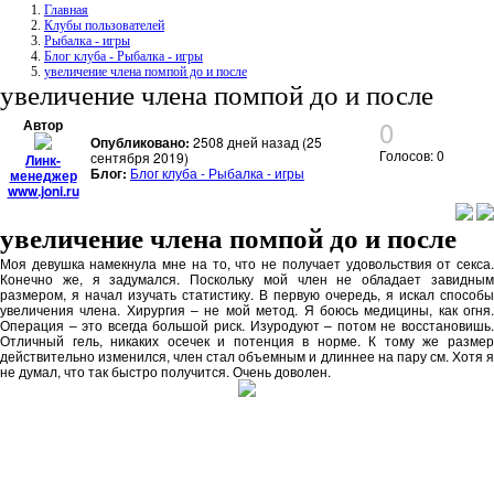
Главная
Клубы пользователей
Рыбалка - игры
Блог клуба - Рыбалка - игры
увеличение члена помпой до и после
увеличение члена помпой до и после
0
Автор
Опубликовано:
2508 дней назад (25
Голосов: 0
сентября 2019)
Линк-
Блог:
Блог клуба - Рыбалка - игры
менеджер
www.joni.ru
увеличение члена помпой до и после
Моя девушка намекнула мне на то, что не получает удовольствия от секса.
Конечно же, я задумался. Поскольку мой член не обладает завидным
размером, я начал изучать статистику. В первую очередь, я искал способы
увеличения члена. Хирургия – не мой метод. Я боюсь медицины, как огня.
Операция – это всегда большой риск. Изуродуют – потом не восстановишь.
Отличный гель, никаких осечек и потенция в норме. К тому же размер
действительно изменился, член стал объемным и длиннее на пару см. Хотя я
не думал, что так быстро получится. Очень доволен.