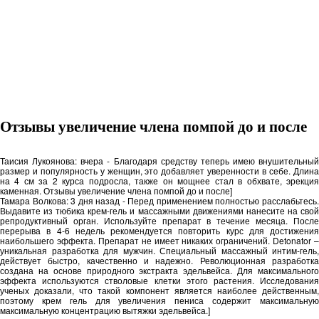
Отзывы увеличение члена помпой до и после
Таисия Лукоянова: вчера - Благодаря средству теперь имею внушительный
размер и популярность у женщин, это добавляет уверенности в себе. Длина
на 4 см за 2 курса подросла, также он мощнее стал в обхвате, эрекция
каменная. Отзывы увеличение члена помпой до и после]
Тамара Волкова: 3 дня назад - Перед применением полностью расслабьтесь.
Выдавите из тюбика крем-гель и массажными движениями нанесите на свой
репродуктивный орган. Используйте препарат в течение месяца. После
перерыва в 4-6 недель рекомендуется повторить курс для достижения
наибольшего эффекта. Препарат не имеет никаких ограничений. Detonator –
уникальная разработка для мужчин. Специальный массажный интим-гель,
действует быстро, качественно и надежно. Революционная разработка
создана на основе природного экстракта эдельвейса. Для максимального
эффекта используются стволовые клетки этого растения. Исследования
ученых доказали, что такой компонент является наиболее действенным,
поэтому крем гель для увеличения пениса содержит максимальную
максимальную концентрацию вытяжки эдельвейса.]