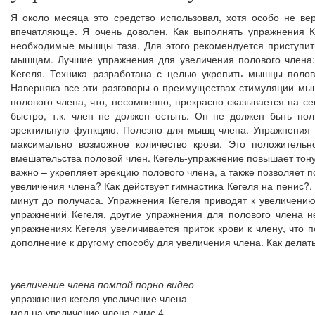
Я около месяца это средство использовал, хотя особо не ве
впечатляюще. Я очень доволен. Как выполнять упражнения К
необходимые мышцы таза. Для этого рекомендуется приступит
мышцам. Лучшие упражнения для увеличения полового члена:
Кегеля. Техника разработана с целью укрепить мышцы полов
Наверняка все эти разговоры о преимуществах стимуляции мыш
полового члена, что, несомненно, прекрасно сказывается на 
быстро, т.к. член не должен остыть. Он не должен быть по
эректильную функцию. Полезно для мышц члена. Упражнения К
максимально возможное количество крови. Это положительно
вмешательства половой член. Кегель-упражнение повышает тону
важно – укрепляет эрекцию полового члена, а также позволяет
увеличения члена? Как действует гимнастика Кегеля на пенис?
минут до получаса. Упражнения Кегеля приводят к увеличению 
упражнений Кегеля, другие упражнения для полового члена н
упражнениях Кегеля увеличивается приток крови к члену, что
дополнение к другому способу для увеличения члена. Как делат
увеличение члена помпой порно видео
упражнения кегеля увеличение члена
мод на увеличение члена симс 4