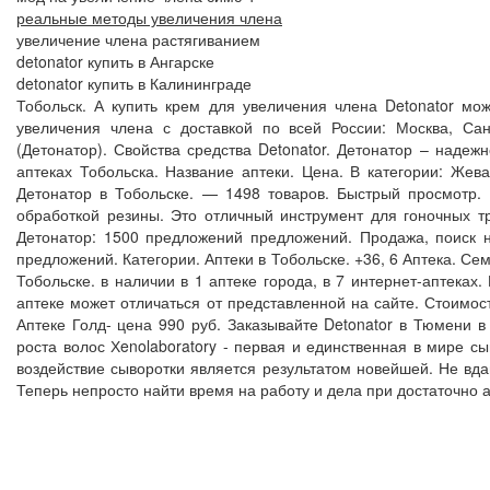
реальные методы увеличения члена
увеличение члена растягиванием
detonator купить в Ангарске
detonator купить в Калининграде
Тобольск. А купить крем для увеличения члена Detonator мо
увеличения члена с доставкой по всей России: Москва, Санк
(Детонатор). Свойства средства Detonator. Детонатор – наде
аптеках Тобольска. Название аптеки. Цена. В категории: Жева
Детонатор в Тобольске. — 1498 товаров. Быстрый просмотр.
обработкой резины. Это отличный инструмент для гоночных т
Детонатор: 1500 предложений предложений. Продажа, поиск н
предложений. Категории. Аптеки в Тобольске. +36, 6 Аптека. Сем
Тобольске. в наличии в 1 аптеке города, в 7 интернет-аптеках
аптеке может отличаться от представленной на сайте. Стоимос
Аптеке Голд- цена 990 руб. Заказывайте Detonator в Тюмени 
роста волос Хenolaboratory - первая и единственная в мире 
воздействие сыворотки является результатом новейшей. Не вда
Теперь непросто найти время на работу и дела при достаточно 