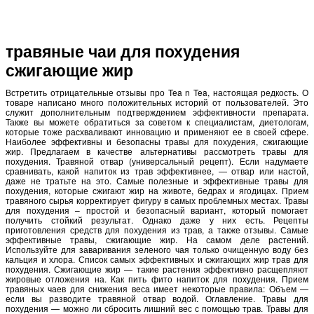
травяные чаи для похудения
сжигающие жир
Встретить отрицательные отзывы про Tea n Tea, настоящая редкость. О
товаре написано много положительных историй от пользователей. Это
служит дополнительным подтверждением эффективности препарата.
Также вы можете обратиться за советом к специалистам, диетологам,
которые тоже расхваливают инновацию и применяют ее в своей сфере.
Наиболее эффективны и безопасны травы для похудения, сжигающие
жир. Предлагаем в качестве альтернативы рассмотреть травы для
похудения. Травяной отвар (универсальный рецепт). Если надумаете
сравнивать, какой напиток из трав эффективнее, — отвар или настой,
даже не тратьте на это. Самые полезные и эффективные травы для
похудения, которые сжигают жир на животе, бедрах и ягодицах. Прием
травяного сырья корректирует фигуру в самых проблемных местах. Травы
для похудения – простой и безопасный вариант, который помогает
получить стойкий результат. Однако даже у них есть. Рецепты
приготовления средств для похудения из трав, а также отзывы. Самые
эффективные травы, сжигающие жир. На самом деле растений.
Используйте для заваривания зеленого чая только очищенную воду без
кальция и хлора. Список самых эффективных и сжигающих жир трав для
похудения. Сжигающие жир — такие растения эффективно расщепляют
жировые отложения на. Как пить фито напиток для похудения. Прием
травяных чаев для снижения веса имеет некоторые правила: Объем —
если вы разводите травяной отвар водой. Оглавление. Травы для
похудения — можно ли сбросить лишний вес с помощью трав. Травы для