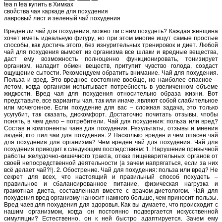
tea n tea купить в Химках
свойства чая каркаде для похудения
лавровый лист и зеленый чай похудения
Вреден ли чай для похудения, можно ли с ним похудеть? Каждая женщина
хочет иметь идеальную фигуру, но при этом многие ищут самые простые
способы, как достичь этого, без изнурительных тренировок и диет. Любой
чай для похудения вымоет из организма все шлаки и вредные вещества,
даст ему возможность полноценно функционировать, тонизирует
организм, наладит обмен веществ, притупит чувство голода, создаст
ощущение сытости. Рекомендуем обратить внимание. Чай для похудения.
Польза и вред. Это вредное состояние вообще, но наиболее опасное –
летом, когда организм испытывает потребность в увеличенном объеме
жидкости. Вред чая для похудения относительно образа жизни. Вот
представьте, все варианты чая, так или иначе, являют собой слабительное
или мочегонное. Если похудение для вас – сложная задача, это только
усугубит, так сказать, дискомфорт. Достаточно почитать отзывы, чтобы
понять, в чем дело – потребители. Чай для похудения: польза или вред?
Состав и компоненты чаев для похудения. Результаты, отзывы и мнения
людей, кто пил чаи для похудения. 2 Насколько вреден и чем опасен чай
для похудения для организма? Чем вреден чай для похудения. Чай для
похудения приводит к следующим последствиям: 1. Нарушение привычной
работы желудочно-кишечного тракта, отказ пищеварительных органов от
своей непосредственной деятельности (а зачем напрягаться, если за них
всё делает чай?!). 2. Обострение. Чай для похудения: польза или вред? Не
секрет для всех, что настоящий и правильный способ похудеть –
правильное и сбалансированное питание, физическая нагрузка и
грамотная диета, составленная вместе с врачом-диетологом. Чай для
похудения вред организму наносит намного больше, чем приносит пользы.
Вред чаев для похудения для здоровья. Как вы думаете, что происходит с
нашим организмом, когда он постоянно подвергается искусственной
симуляции? Естественно, он к ней быстро адаптируется. Зачем ему