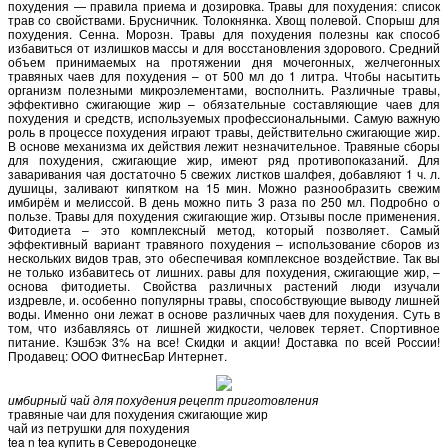
похудения — правила приема и дозировка. Травы для похудения: список
трав со свойствами. Брусничник. Толокнянка. Хвощ полевой. Спорыш для
похудения. Сенна. Морозн. Травы для похудения полезны как способ
избавиться от излишков массы и для восстановления здорового. Средний
объем принимаемых на протяжении дня мочегонных, желчегонных
травяных чаев для похудения – от 500 мл до 1 литра. Чтобы насытить
организм полезными микроэлементами, восполнить. Различные травы,
эффективно сжигающие жир – обязательные составляющие чаев для
похудения и средств, используемых профессиональными. Самую важную
роль в процессе похудения играют травы, действительно сжигающие жир.
В основе механизма их действия лежит незначительное. Травяные сборы
для похудения, сжигающие жир, имеют ряд противопоказаний. Для
заваривания чая достаточно 5 свежих листков шалфея, добавляют 1 ч. л.
душицы, заливают кипятком на 15 мин. Можно разнообразить свежим
имбирём и мелиссой. В день можно пить 3 раза по 250 мл. Подробно о
пользе. Травы для похудения сжигающие жир. Отзывы после применения.
Фитодиета – это комплексный метод, который позволяет. Самый
эффективный вариант травяного похудения – использование сборов из
нескольких видов трав, это обеспечивая комплексное воздействие. Так вы
не только избавитесь от лишних. равы для похудения, сжигающие жир, –
основа фитодиеты. Свойства различных растений люди изучали
издревле, и. особенно популярны травы, способствующие выводу лишней
воды. Именно они лежат в основе различных чаев для похудения. Суть в
том, что избавляясь от лишней жидкости, человек теряет. Спортивное
питание. Кэшбэк 3% на все! Скидки и акции! Доставка по всей России!
Продавец: ООО ФитнесБар Интернет.
имбирный чай для похудения рецепт приготовления
травяные чаи для похудения сжигающие жир
чай из петрушки для похудения
tea n tea купить в Северодонецке