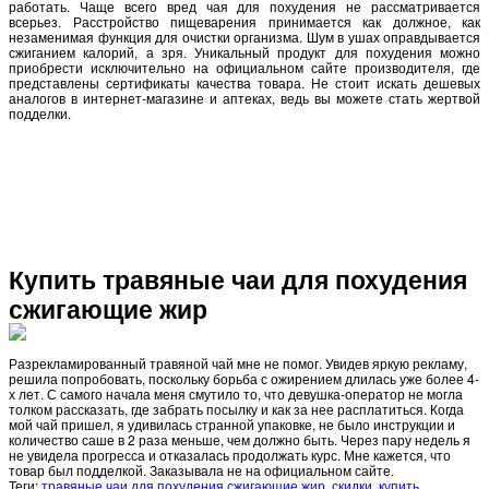
работать. Чаще всего вред чая для похудения не рассматривается
всерьез. Расстройство пищеварения принимается как должное, как
незаменимая функция для очистки организма. Шум в ушах оправдывается
сжиганием калорий, а зря. Уникальный продукт для похудения можно
приобрести исключительно на официальном сайте производителя, где
представлены сертификаты качества товара. Не стоит искать дешевых
аналогов в интернет-магазине и аптеках, ведь вы можете стать жертвой
подделки.
Купить травяные чаи для похудения
сжигающие жир
Разрекламированный травяной чай мне не помог. Увидев яркую рекламу,
решила попробовать, поскольку борьба с ожирением длилась уже более 4-
х лет. С самого начала меня смутило то, что девушка-оператор не могла
толком рассказать, где забрать посылку и как за нее расплатиться. Когда
мой чай пришел, я удивилась странной упаковке, не было инструкции и
количество саше в 2 раза меньше, чем должно быть. Через пару недель я
не увидела прогресса и отказалась продолжать курс. Мне кажется, что
товар был подделкой. Заказывала не на официальном сайте.
Теги:
травяные чаи для похудения сжигающие жир
,
скидки
,
купить