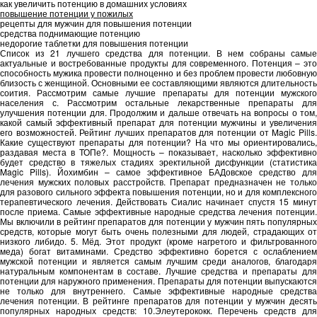
как увеличить потенцию в домашних условиях
повышение потенции у пожилых
рецепты для мужчин для повышения потенции
средства поднимающие потенцию
недорогие таблетки для повышения потенции
Список из 21 лучшего средства для потенции. В нем собраны самые
актуальные и востребованные продукты для современного. Потенция – это
способность мужика провести полноценно и без проблем провести любовную
близость с женщиной. Основными ее составляющими являются длительность
соития. Рассмотрим самые лучшие препараты для потенции мужского
населения с. Рассмотрим остальные лекарственные препараты для
улучшения потенции для. Продолжим и дальше отвечать на вопросы о том,
какой самый эффективный препарат для потенции мужчины и увеличения
его возможностей. Рейтинг лучших препаратов для потенции от Magic Pills.
Какие существуют препараты для потенции? На что мы ориентировались,
раздавая места в ТОПе?. Мощность – показывает, насколько эффективно
будет средство в тяжелых стадиях эректильной дисфункции (статистика
Magic Pills). Йохимбин – самое эффективное БАДовское средство для
лечения мужских половых расстройств. Препарат предназначен не только
для разового сильного эффекта повышения потенции, но и для комплексного
терапевтического лечения. Действовать Сиалис начинает спустя 15 минут
после приема. Самые эффективные народные средства лечения потенции.
Мы включили в рейтинг препаратов для потенции у мужчин пять популярных
средств, которые могут быть очень полезными для людей, страдающих от
низкого либидо. 5. Мёд. Этот продукт (кроме нагретого и фильтрованного
меда) богат витаминами. Средство эффективно борется с ослаблением
мужской потенции и является самым лучшим среди аналогов, благодаря
натуральным компонентам в составе. Лучшие средства и препараты для
потенции для наружного применения. Препараты для потенции выпускаются
не только для внутреннего. Самые эффективные народные средства
лечения потенции. В рейтинге препаратов для потенции у мужчин десять
популярных народных средств: 10.Элеутерококк. Перечень средств для