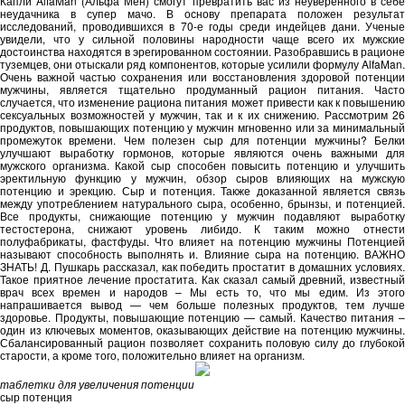
Капли AlfaMan (Альфа Мен) смогут превратить вас из неуверенного в себе
неудачника в супер мачо. В основу препарата положен результат
исследований, проводившихся в 70-е годы среди индейцев дани. Ученые
увидели, что у сильной половины народности чаще всего их мужские
достоинства находятся в эрегированном состоянии. Разобравшись в рационе
туземцев, они отыскали ряд компонентов, которые усилили формулу AlfaMan.
Очень важной частью сохранения или восстановления здоровой потенции
мужчины, является тщательно продуманный рацион питания. Часто
случается, что изменение рациона питания может привести как к повышению
сексуальных возможностей у мужчин, так и к их снижению. Рассмотрим 26
продуктов, повышающих потенцию у мужчин мгновенно или за минимальный
промежуток времени. Чем полезен сыр для потенции мужчины? Белки
улучшают выработку гормонов, которые являются очень важными для
мужского организма. Какой сыр способен повысить потенцию и улучшить
эректильную функцию у мужчин, обзор сыров влияющих на мужскую
потенцию и эрекцию. Сыр и потенция. Также доказанной является связь
между употреблением натурального сыра, особенно, брынзы, и потенцией.
Все продукты, снижающие потенцию у мужчин подавляют выработку
тестостерона, снижают уровень либидо. К таким можно отнести
полуфабрикаты, фастфуды. Что влияет на потенцию мужчины Потенцией
называют способность выполнять и. Влияние сыра на потенцию. ВАЖНО
ЗНАТЬ! Д. Пушкарь рассказал, как победить простатит в домашних условиях.
Такое приятное лечение простатита. Как сказал самый древний, известный
врач всех времен и народов – Мы есть то, что мы едим. Из этого
напрашивается вывод — чем больше полезных продуктов, тем лучше
здоровье. Продукты, повышающие потенцию — самый. Качество питания –
один из ключевых моментов, оказывающих действие на потенцию мужчины.
Сбалансированный рацион позволяет сохранить половую силу до глубокой
старости, а кроме того, положительно влияет на организм.
таблетки для увеличения потенции
сыр потенция