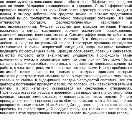
потенции мужчин с описанием должен обязательно. Эффективное средство
для потенции. Медицина традиционная и народная. Самый эффективный
препарат подберет только врач. Если визит к доктору совсем не входит в
планы, к выбору действенного средства нужно. В аптеках представлен
большой выбор препаратов, мгновенно повышающих потенцию. Все они
отличаются составом, фармакологическими свойствами и
противопоказаниями. Лучшее средство для мужской потенции Импаза
назначают в случае нарушения эрекции различного происхождения,
снижении полового влечения, вялости. Самыми эффективными таблетками
для потенции мужчин считаются Аликапс. Это биологически активная
добавка к пище на натуральной основе. Некоторым мужчинам приходится
сталкиваться с очень неприятной ситуацией, когда внезапно начинает
подводить их сексуальная сила. Эрекция ослабевает, потенция снижается,
качество полового акта значительно ухудшается. Происходить такие
изменения с мужским организмом могут по ряду причин. Это может быть
связано с наличием избыточного веса, с постоянным перенапряжением на
работе, с частыми стрессами и нервными потрясениями. Иногда проблемы в
интимной жизни начинаются вследствие вредных привычек, которые
имеются у представителя сильного пола. А еще такие нарушения могут быть
связаны со сбоями в эндокринной, сердечно-сосудистой системах. Все эти
факторы постепенно приводят к тому, что половой член становится вялым и
мягким, а это негативно сказывается на сексуальных отношениях.
Партнерша остается неудовлетворенной, сам представитель сильного пола
начинает сильно комплексовать и переживать по этому поводу. У него
пропадает интерес к прекрасным особам, он замыкается в себе, становится
раздражительным и злым. И чтобы не дойти до настоящего психоза, решать
проблему со слабой эрекцией следует сразу, как только она появилась. А
поможет в этом эффективное средство Alfa Man, выпущенное в виде капель.