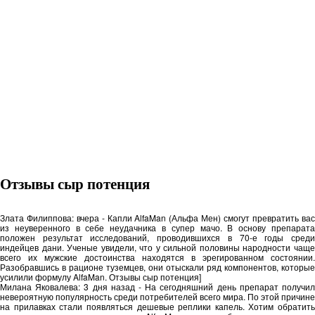
Отзывы сыр потенция
Злата Филиппова: вчера - Капли AlfaMan (Альфа Мен) смогут превратить вас
из неуверенного в себе неудачника в супер мачо. В основу препарата
положен результат исследований, проводившихся в 70-е годы среди
индейцев дани. Ученые увидели, что у сильной половины народности чаще
всего их мужские достоинства находятся в эрегированном состоянии.
Разобравшись в рационе туземцев, они отыскали ряд компонентов, которые
усилили формулу AlfaMan. Отзывы сыр потенция]
Милана Яковалева: 3 дня назад - На сегодняшний день препарат получил
невероятную популярность среди потребителей всего мира. По этой причине
на прилавках стали появляться дешевые реплики капель. Хотим обратить