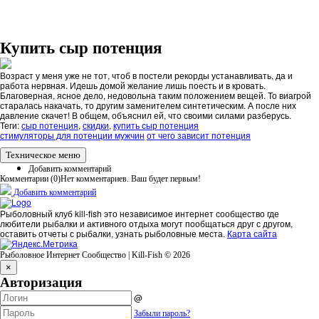
Купить сыр потенция
Возраст у меня уже не тот, чтоб в постели рекорды устанавливать, да и
работа нервная. Идешь домой желание лишь поесть и в кровать.
Благоверная, ясное дело, недовольна таким положением вещей. То виагрой
старалась накачать, то другим заменителем синтетическим. А после них
давление скачет! В общем, объяснил ей, что своими силами разберусь.
Теги:
сыр потенция
,
скидки
,
купить сыр потенция
стимуляторы для потенции мужчин
от чего зависит потенция
Техническое меню
Добавить комментарий
Комментарии (
0
)
Нет комментариев. Ваш будет первым!
Добавить комментарий
Рыболовный клуб kill-fish это независимое интернет сообщество где
любители рыбалки и активного отдыха могут пообщаться друг с другом,
оставить отчеты с рыбалки, узнать рыболовные места.
Карта сайта
Рыболовное Интернет Сообщество | Kill-Fish © 2026
×
Авторизация
@
Забыли пароль?