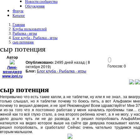
Новости сообщества
Обсуждения
Форум
Каталог
Главная
Клубы пользователей
Рыбалка - игры
Блог клуба - Рыбалка - игры
сыр потенция
сыр потенция
0
Автор
Опубликовано:
2495 дней назад ( 8
Голосов: 0
октября 2019)
Линк-
Блог:
Блог клуба - Рыбалка - игры
менеджер
www.joni.ru
сыр потенция
Непривычно что есть такие капли, а не таблетки, ну или я не знал.. за виагру
только слышал, но я таблетки почему то боюсь пить, а вот Альфамэн мне
почему то внушил доверие, и не зря! Рекомендую! Всем здравствуйте! Мне 37
и из-за того что я постоянно работаю у меня начались проблемы там… с
женой как то всё глухо стало, а она второго ребенка хочет, а я не могу, у нас
дело дошло чуть ли не до развода, и я решил попробовать АльфаМэн
наткнулся на видео которое выше на сайте где девушка показывает капли,
решил попробовать, и сработало! Сейчас очень чательно трудимся над
вторым малышом.